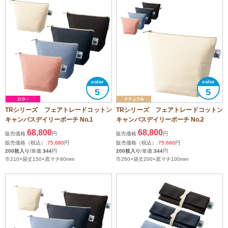
5
5
TRシリーズ フェアトレードコットン
TRシリーズ フェアトレードコットン
キャンバスデイリーポーチ No.1
キャンバスデイリーポーチ No.2
68,800
68,800
販売価格:
円
販売価格:
円
販売価格（税込）:
75,680
円
販売価格（税込）:
75,680
円
200枚入り
/単価:
344
円
200枚入り
/単価:
344
円
巾210×袋丈150×底マチ80mm
巾260×袋丈200×底マチ100mm