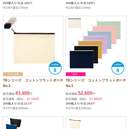
200枚入り
/単価:
183
円
200枚入り
/単価:
228
円
巾230×袋丈170mm
巾230×袋丈170mm
8
8
TRシリーズ コットンフラットポーチ
TRシリーズ コットンフラットポーチ
No.3
No.3
43,400
52,600
販売価格:
円
販売価格:
円
販売価格（税込）:
47,740
円
販売価格（税込）:
57,860
円
200枚入り
/単価:
217
円
200枚入り
/単価:
263
円
巾270×袋丈200mm
巾270×袋丈200mm