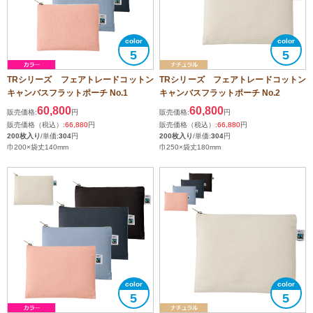
5
5
TRシリーズ フェアトレードコットン
TRシリーズ フェアトレードコットン
キャンバスフラットポーチ No.1
キャンバスフラットポーチ No.2
60,800
60,800
販売価格:
円
販売価格:
円
販売価格（税込）:
66,880
円
販売価格（税込）:
66,880
円
200枚入り
/単価:
304
円
200枚入り
/単価:
304
円
巾200×袋丈140mm
巾250×袋丈180mm
5
5