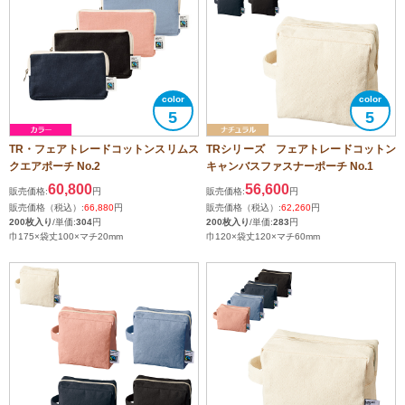
5
5
TR・フェアトレードコットンスリムス
TRシリーズ フェアトレードコットン
クエアポーチ No.2
キャンバスファスナーポーチ No.1
60,800
56,600
販売価格:
円
販売価格:
円
販売価格（税込）:
66,880
円
販売価格（税込）:
62,260
円
200枚入り
/単価:
304
円
200枚入り
/単価:
283
円
巾175×袋丈100×マチ20mm
巾120×袋丈120×マチ60mm