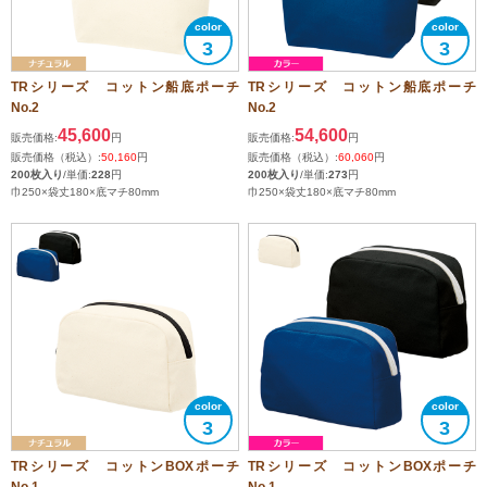
3
3
TRシリーズ コットン船底ポーチ
TRシリーズ コットン船底ポーチ
No.2
No.2
45,600
54,600
販売価格:
円
販売価格:
円
販売価格（税込）:
50,160
円
販売価格（税込）:
60,060
円
200枚入り
/単価:
228
円
200枚入り
/単価:
273
円
巾250×袋丈180×底マチ80mm
巾250×袋丈180×底マチ80mm
3
3
TRシリーズ コットンBOXポーチ
TRシリーズ コットンBOXポーチ
No.1
No.1