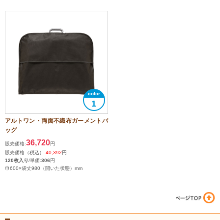
1
アルトワン・両面不織布ガーメントバ
ッグ
36,720
販売価格:
円
販売価格（税込）:
40,392
円
120枚入り
/単価:
306
円
巾600×袋丈980（開いた状態）mm