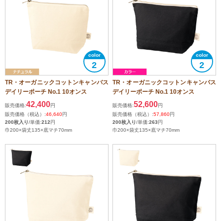
2
2
TR・オーガニックコットンキャンバス
TR・オーガニックコットンキャンバス
デイリーポーチ No.1 10オンス
デイリーポーチ No.1 10オンス
42,400
52,600
販売価格:
円
販売価格:
円
販売価格（税込）:
46,640
円
販売価格（税込）:
57,860
円
200枚入り
/単価:
212
円
200枚入り
/単価:
263
円
巾200×袋丈135×底マチ70mm
巾200×袋丈135×底マチ70mm