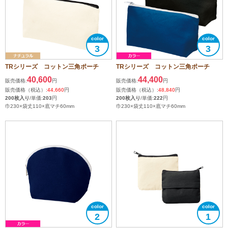
3
3
TRシリーズ コットン三角ポーチ
TRシリーズ コットン三角ポーチ
40,600
44,400
販売価格:
円
販売価格:
円
販売価格（税込）:
44,660
円
販売価格（税込）:
48,840
円
200枚入り
/単価:
203
円
200枚入り
/単価:
222
円
巾230×袋丈110×底マチ60mm
巾230×袋丈110×底マチ60mm
2
1