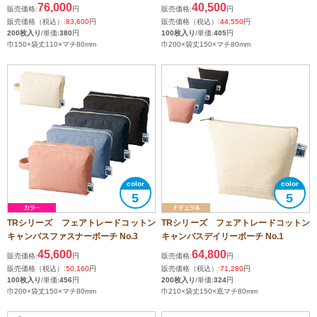
76,000
40,500
販売価格:
円
販売価格:
円
販売価格（税込）:
83,600
円
販売価格（税込）:
44,550
円
200枚入り
/単価:
380
円
100枚入り
/単価:
405
円
巾150×袋丈110×マチ80mm
巾200×袋丈150×マチ80mm
5
5
TRシリーズ フェアトレードコットン
TRシリーズ フェアトレードコットン
キャンバスファスナーポーチ No.3
キャンバスデイリーポーチ No.1
45,600
64,800
販売価格:
円
販売価格:
円
販売価格（税込）:
50,160
円
販売価格（税込）:
71,280
円
100枚入り
/単価:
456
円
200枚入り
/単価:
324
円
巾200×袋丈150×マチ80mm
巾210×袋丈150×底マチ80mm