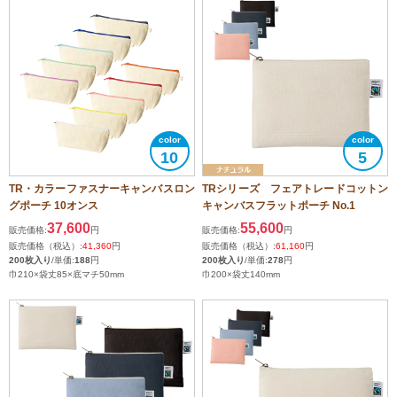
10
5
TR・カラーファスナーキャンバスロン
TRシリーズ フェアトレードコットン
グポーチ 10オンス
キャンバスフラットポーチ No.1
37,600
55,600
販売価格:
円
販売価格:
円
販売価格（税込）:
41,360
円
販売価格（税込）:
61,160
円
200枚入り
/単価:
188
円
200枚入り
/単価:
278
円
巾210×袋丈85×底マチ50mm
巾200×袋丈140mm