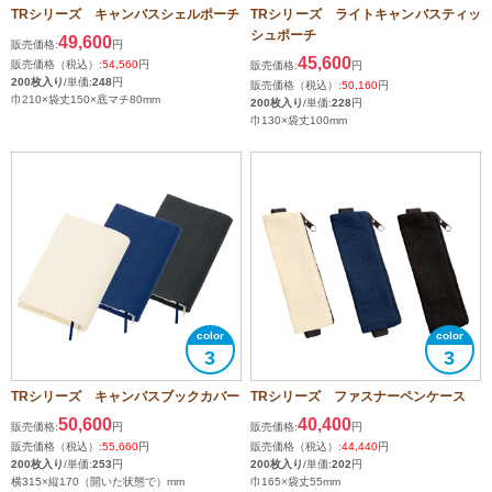
TRシリーズ キャンバスシェルポーチ
TRシリーズ ライトキャンバスティッ
シュポーチ
49,600
販売価格:
円
45,600
販売価格（税込）:
54,560
円
販売価格:
円
200枚入り
/単価:
248
円
販売価格（税込）:
50,160
円
巾210×袋丈150×底マチ80mm
200枚入り
/単価:
228
円
巾130×袋丈100mm
3
3
TRシリーズ キャンバスブックカバー
TRシリーズ ファスナーペンケース
50,600
40,400
販売価格:
円
販売価格:
円
販売価格（税込）:
55,660
円
販売価格（税込）:
44,440
円
200枚入り
/単価:
253
円
200枚入り
/単価:
202
円
横315×縦170（開いた状態で）mm
巾165×袋丈55mm