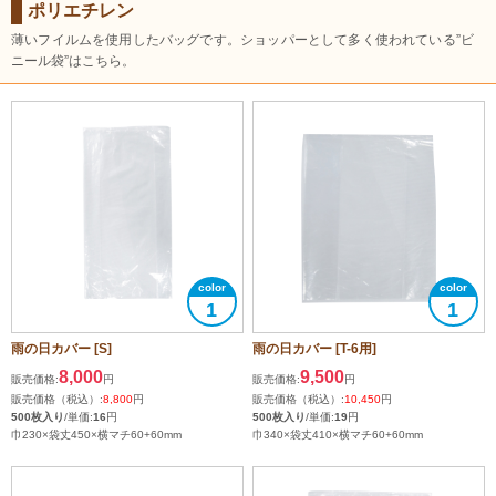
ポリエチレン
薄いフイルムを使用したバッグです。ショッパーとして多く使われている”ビ
ニール袋”はこちら。
1
1
雨の日カバー [S]
雨の日カバー [T-6用]
8,000
9,500
販売価格:
円
販売価格:
円
販売価格（税込）:
8,800
円
販売価格（税込）:
10,450
円
500枚入り
/単価:
16
円
500枚入り
/単価:
19
円
巾230×袋丈450×横マチ60+60mm
巾340×袋丈410×横マチ60+60mm