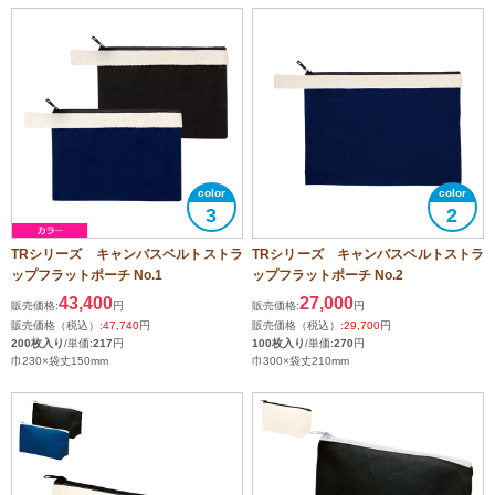
3
2
TRシリーズ キャンバスベルトストラ
TRシリーズ キャンバスベルトストラ
ップフラットポーチ No.1
ップフラットポーチ No.2
43,400
27,000
販売価格:
円
販売価格:
円
販売価格（税込）:
47,740
円
販売価格（税込）:
29,700
円
200枚入り
/単価:
217
円
100枚入り
/単価:
270
円
巾230×袋丈150mm
巾300×袋丈210mm