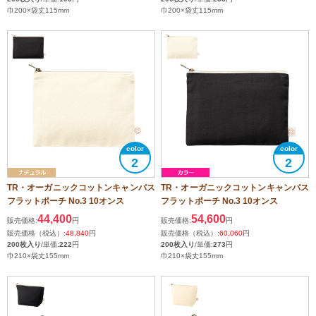
巾200×袋丈115mm
巾200×袋丈115mm
2
2
TR・オーガニックコットンキャンバス
TR・オーガニックコットンキャンバス
フラットポーチ No.3 10オンス
フラットポーチ No.3 10オンス
44,400
54,600
販売価格:
円
販売価格:
円
販売価格（税込）:
48,840
円
販売価格（税込）:
60,060
円
200枚入り
/単価:
222
円
200枚入り
/単価:
273
円
巾210×袋丈155mm
巾210×袋丈155mm