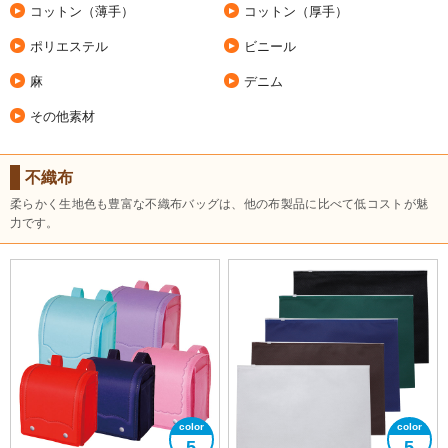
コットン（薄手）
コットン（厚手）
ポリエステル
ビニール
麻
デニム
その他素材
不織布
柔らかく生地色も豊富な不織布バッグは、他の布製品に比べて低コストが魅
力です。
5
5