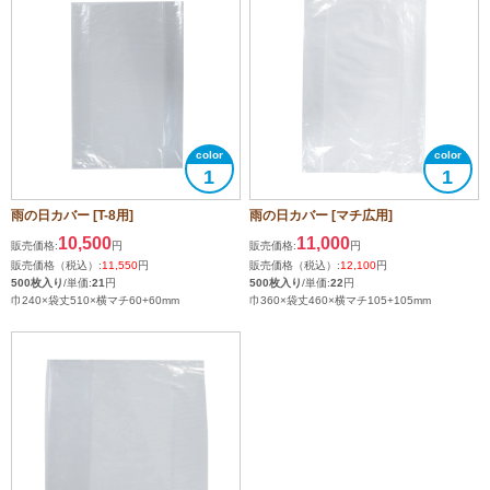
1
1
雨の日カバー [T-8用]
雨の日カバー [マチ広用]
10,500
11,000
販売価格:
円
販売価格:
円
販売価格（税込）:
11,550
円
販売価格（税込）:
12,100
円
500枚入り
/単価:
21
円
500枚入り
/単価:
22
円
巾240×袋丈510×横マチ60+60mm
巾360×袋丈460×横マチ105+105mm