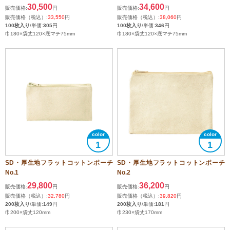
30,500
34,600
販売価格:
円
販売価格:
円
販売価格（税込）:
33,550
円
販売価格（税込）:
38,060
円
100枚入り
/単価:
305
円
100枚入り
/単価:
346
円
巾180×袋丈120×底マチ75mm
巾180×袋丈120×底マチ75mm
1
1
SD・厚生地フラットコットンポーチ
SD・厚生地フラットコットンポーチ
No.1
No.2
29,800
36,200
販売価格:
円
販売価格:
円
販売価格（税込）:
32,780
円
販売価格（税込）:
39,820
円
200枚入り
/単価:
149
円
200枚入り
/単価:
181
円
巾200×袋丈120mm
巾230×袋丈170mm