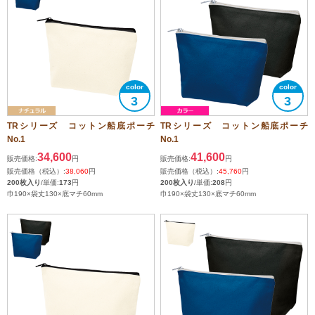
3
3
TRシリーズ コットン船底ポーチ
TRシリーズ コットン船底ポーチ
No.1
No.1
34,600
41,600
販売価格:
円
販売価格:
円
販売価格（税込）:
38,060
円
販売価格（税込）:
45,760
円
200枚入り
/単価:
173
円
200枚入り
/単価:
208
円
巾190×袋丈130×底マチ60mm
巾190×袋丈130×底マチ60mm