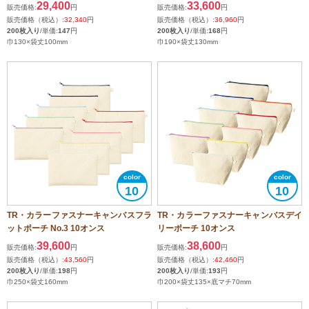
29,400
33,600
販売価格:
円
販売価格:
円
販売価格（税込）:
32,340
円
販売価格（税込）:
36,960
円
200枚入り
/単価:
147
円
200枚入り
/単価:
168
円
巾130×袋丈100mm
巾190×袋丈130mm
10
10
TR・カラーファスナーキャンバスフラ
TR・カラーファスナーキャンバスデイ
ットポーチ No.3 10オンス
リーポーチ 10オンス
39,600
38,600
販売価格:
円
販売価格:
円
販売価格（税込）:
43,560
円
販売価格（税込）:
42,460
円
200枚入り
/単価:
198
円
200枚入り
/単価:
193
円
巾250×袋丈160mm
巾200×袋丈135×底マチ70mm