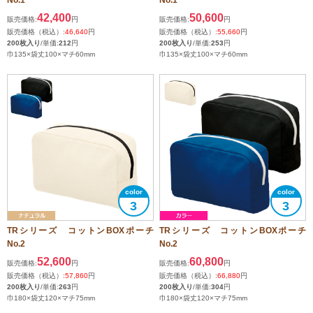
42,400
50,600
販売価格:
円
販売価格:
円
販売価格（税込）:
46,640
円
販売価格（税込）:
55,660
円
200枚入り
/単価:
212
円
200枚入り
/単価:
253
円
巾135×袋丈100×マチ60mm
巾135×袋丈100×マチ60mm
3
3
TRシリーズ コットンBOXポーチ
TRシリーズ コットンBOXポーチ
No.2
No.2
52,600
60,800
販売価格:
円
販売価格:
円
販売価格（税込）:
57,860
円
販売価格（税込）:
66,880
円
200枚入り
/単価:
263
円
200枚入り
/単価:
304
円
巾180×袋丈120×マチ75mm
巾180×袋丈120×マチ75mm