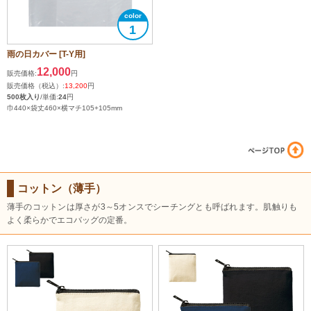
1
雨の日カバー [T-Y用]
12,000
販売価格:
円
販売価格（税込）:
13,200
円
500枚入り
/単価:
24
円
巾440×袋丈460×横マチ105+105mm
コットン（薄手）
薄手のコットンは厚さが3～5オンスでシーチングとも呼ばれます。肌触りも
よく柔らかでエコバッグの定番。