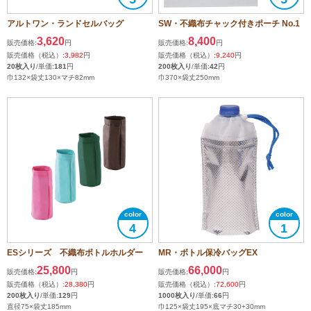
アルトワン・ランドセルバッグ
SW・不織布チャック付きポーチ No.1
3,620
8,400
販売価格:
円
販売価格:
円
販売価格（税込）:
3,982
円
販売価格（税込）:
9,240
円
20枚入り
/単価:
181
円
200枚入り
/単価:
42
円
巾132×袋丈130×マチ82mm
巾370×袋丈250mm
4
1
ESシリーズ 不織布ボトルホルダー
MR・ボトル保冷バッグEX
25,800
66,000
販売価格:
円
販売価格:
円
販売価格（税込）:
28,380
円
販売価格（税込）:
72,600
円
200枚入り
/単価:
129
円
1000枚入り
/単価:
66
円
直径75×袋丈185mm
巾125×袋丈195×底マチ30+30mm