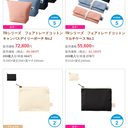
5
5
TRシリーズ フェアトレードコットン
TRシリーズ フェアトレードコットン
キャンバスデイリーポーチ No.2
マルチケース No.1
72,800
55,600
販売価格:
円
販売価格:
円
販売価格（税込）:
80,080
円
販売価格（税込）:
61,160
円
200枚入り
/単価:
364
円
200枚入り
/単価:
278
円
巾260×袋丈200×底マチ100mm
巾210×袋丈240mm
2
2