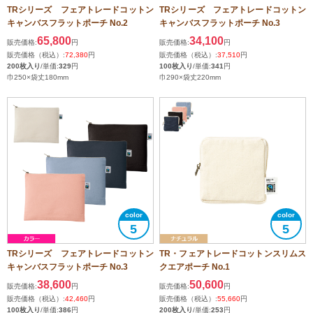
TRシリーズ フェアトレードコットン
TRシリーズ フェアトレードコットン
キャンバスフラットポーチ No.2
キャンバスフラットポーチ No.3
65,800
34,100
販売価格:
円
販売価格:
円
販売価格（税込）:
72,380
円
販売価格（税込）:
37,510
円
200枚入り
/単価:
329
円
100枚入り
/単価:
341
円
巾250×袋丈180mm
巾290×袋丈220mm
5
5
TRシリーズ フェアトレードコットン
TR・フェアトレードコットンスリムス
キャンバスフラットポーチ No.3
クエアポーチ No.1
38,600
50,600
販売価格:
円
販売価格:
円
販売価格（税込）:
42,460
円
販売価格（税込）:
55,660
円
100枚入り
/単価:
386
円
200枚入り
/単価:
253
円