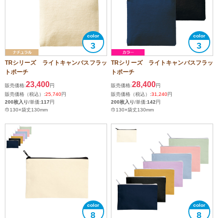
3
3
TRシリーズ ライトキャンバスフラッ
TRシリーズ ライトキャンバスフラッ
トポーチ
トポーチ
23,400
28,400
販売価格:
円
販売価格:
円
販売価格（税込）:
25,740
円
販売価格（税込）:
31,240
円
200枚入り
/単価:
117
円
200枚入り
/単価:
142
円
巾130×袋丈130mm
巾130×袋丈130mm
8
8