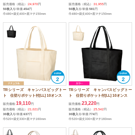
販売価格（税込）:
24,970
円
販売価格（税込）:
31,955
円
50枚入り
/単価:
454
円
50枚入り
/単価:
581
円
巾480×袋丈400×底マチ150mm
巾480×袋丈400×底マチ150mm
2
2
TRシリーズ キャンバスビッグトー
TRシリーズ キャンバスビッグトー
ト 仕切りポケット付[LL] 10オンス
ト 仕切りポケット付[LL] 10オンス
19,110
23,220
販売価格:
円
販売価格:
円
販売価格（税込）:
21,021
円
販売価格（税込）:
25,542
円
30枚入り
/単価:
637
円
30枚入り
/単価:
774
円
巾520×袋丈330×底マチ160mm
巾520×袋丈330×底マチ160mm