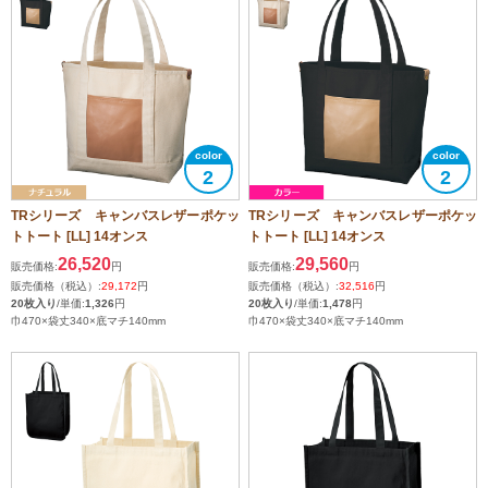
2
2
TRシリーズ キャンバスレザーポケッ
TRシリーズ キャンバスレザーポケッ
トトート [LL] 14オンス
トトート [LL] 14オンス
26,520
29,560
販売価格:
円
販売価格:
円
販売価格（税込）:
29,172
円
販売価格（税込）:
32,516
円
20枚入り
/単価:
1,326
円
20枚入り
/単価:
1,478
円
巾470×袋丈340×底マチ140mm
巾470×袋丈340×底マチ140mm