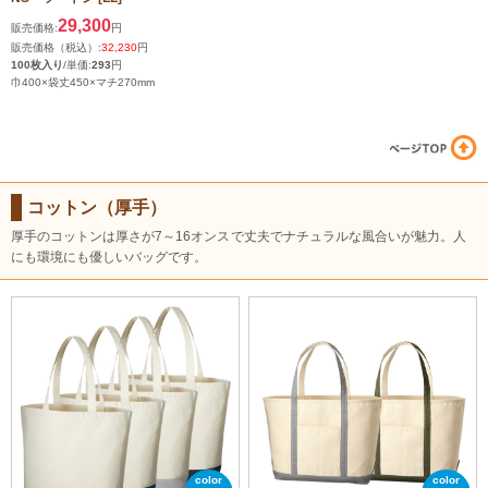
29,300
販売価格:
円
販売価格（税込）:
32,230
円
100枚入り
/単価:
293
円
巾400×袋丈450×マチ270mm
コットン（厚手）
厚手のコットンは厚さが7～16オンスで丈夫でナチュラルな風合いが魅力。人
にも環境にも優しいバッグです。