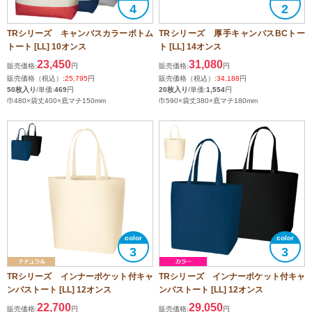
4
2
TRシリーズ キャンバスカラーボトム
TRシリーズ 厚手キャンバスBCトー
トート [LL] 10オンス
ト [LL] 14オンス
23,450
31,080
販売価格:
円
販売価格:
円
販売価格（税込）:
25,795
円
販売価格（税込）:
34,188
円
50枚入り
/単価:
469
円
20枚入り
/単価:
1,554
円
巾480×袋丈400×底マチ150mm
巾590×袋丈380×底マチ180mm
3
3
TRシリーズ インナーポケット付キャ
TRシリーズ インナーポケット付キャ
ンバストート [LL] 12オンス
ンバストート [LL] 12オンス
22,700
29,050
販売価格:
円
販売価格:
円