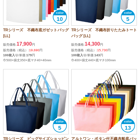
10
5
TRシリーズ 不織布底ガゼットバッグ
TRシリーズ 不織布折りたたみトート
[LL]
バッグ [LL]
17,900
14,300
販売価格:
円
販売価格:
円
販売価格（税込）:
19,690
円
販売価格（税込）:
15,730
円
100枚入り
/単価:
179
円
100枚入り
/単価:
143
円
巾500×袋丈350×底マチ40+40mm
巾400×袋丈440×底マチ100mm
5
13
TRシリーズ ビッグサイズショッピン
アルトワン・ボタン付不織布船底バッ