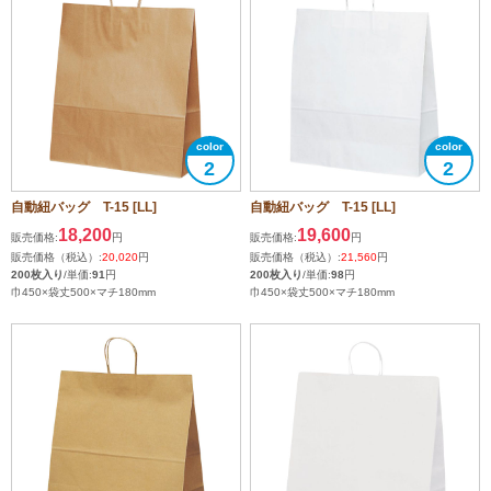
2
2
自動紐バッグ T-15 [LL]
自動紐バッグ T-15 [LL]
18,200
19,600
販売価格:
円
販売価格:
円
販売価格（税込）:
20,020
円
販売価格（税込）:
21,560
円
200枚入り
/単価:
91
円
200枚入り
/単価:
98
円
巾450×袋丈500×マチ180mm
巾450×袋丈500×マチ180mm