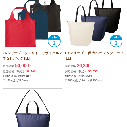
3
3
TRシリーズ クルリト リサイクルマ
TRシリーズ 保冷ベーシックトート
チなしバッグ [LL]
[LL]
54,000
30,300
販売価格:
円
販売価格:
円
販売価格（税込）:
59,400
円
販売価格（税込）:
33,330
円
100枚入り
/単価:
540
円
50枚入り
/単価:
606
円
巾440×袋丈380mm
巾460×袋丈380×マチ200mm