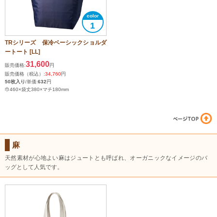
1
TRシリーズ 保冷ベーシックショルダ
ートート [LL]
31,600
販売価格:
円
販売価格（税込）:
34,760
円
50枚入り
/単価:
632
円
巾460×袋丈380×マチ180mm
麻
天然素材が心地よい麻はジュートとも呼ばれ、オーガニックなイメージのバ
ッグとして人気です。