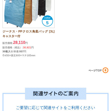
5
ジーナス・PPクロス角底バッグ [3L]
キャスター付
28,110
販売価格:
円
販売価格（税込）:
30,921
円
30枚入り
/単価:
937
円
巾450×袋丈600×マチ185mm
ご要望に応じて関連サイトをご利用ください