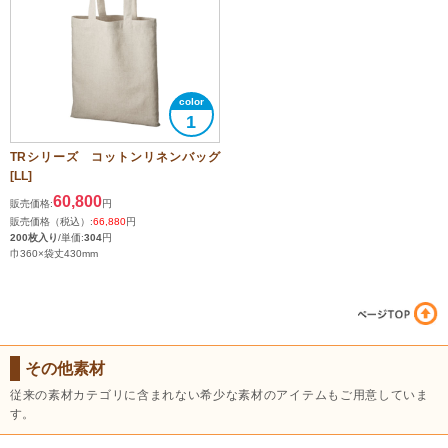
1
TRシリーズ コットンリネンバッグ
[LL]
60,800
販売価格:
円
販売価格（税込）:
66,880
円
200枚入り
/単価:
304
円
巾360×袋丈430mm
その他素材
従来の素材カテゴリに含まれない希少な素材のアイテムもご用意していま
す。