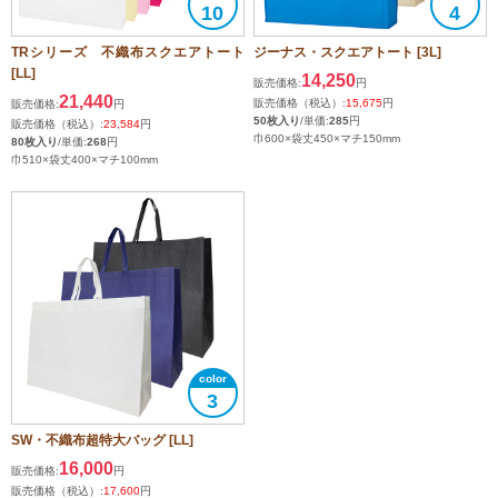
10
4
TRシリーズ 不織布スクエアトート
ジーナス・スクエアトート [3L]
[LL]
14,250
販売価格:
円
21,440
販売価格（税込）:
15,675
円
販売価格:
円
50枚入り
/単価:
285
円
販売価格（税込）:
23,584
円
巾600×袋丈450×マチ150mm
80枚入り
/単価:
268
円
巾510×袋丈400×マチ100mm
3
SW・不織布超特大バッグ [LL]
16,000
販売価格:
円
販売価格（税込）:
17,600
円