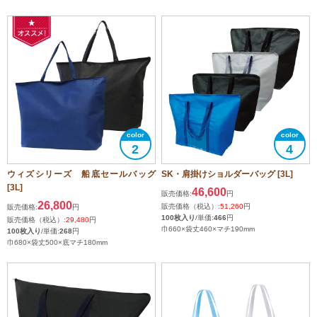
2
4
ウィズシリーズ 船底セールバッグ
SK・肩掛けショルダーバッグ [3L]
[3L]
46,600
販売価格:
円
26,800
販売価格（税込）:
51,260
円
販売価格:
円
100枚入り
/単価:
466
円
販売価格（税込）:
29,480
円
巾660×袋丈460×マチ190mm
100枚入り
/単価:
268
円
巾680×袋丈500×底マチ180mm