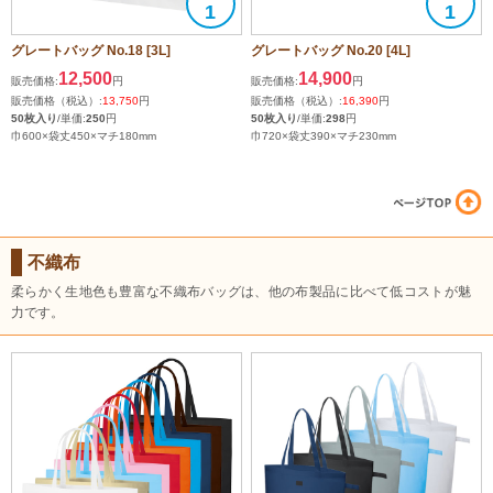
1
1
グレートバッグ No.18 [3L]
グレートバッグ No.20 [4L]
12,500
14,900
販売価格:
円
販売価格:
円
販売価格（税込）:
13,750
円
販売価格（税込）:
16,390
円
50枚入り
/単価:
250
円
50枚入り
/単価:
298
円
巾600×袋丈450×マチ180mm
巾720×袋丈390×マチ230mm
不織布
柔らかく生地色も豊富な不織布バッグは、他の布製品に比べて低コストが魅
力です。