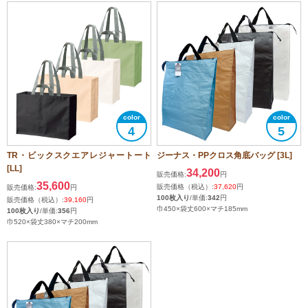
4
5
TR・ビックスクエアレジャートート
ジーナス・PPクロス角底バッグ [3L]
[LL]
34,200
販売価格:
円
35,600
販売価格（税込）:
37,620
円
販売価格:
円
100枚入り
/単価:
342
円
販売価格（税込）:
39,160
円
巾450×袋丈600×マチ185mm
100枚入り
/単価:
356
円
巾520×袋丈380×マチ200mm