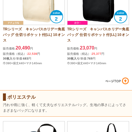
2
2
TRシリーズ キャンバスホリデー角底
TRシリーズ キャンバスホリデー角底
バッグ 仕切りポケット付[LL] 10オン
バッグ 仕切りポケット付[LL] 10オン
ス
ス
20,490
23,070
販売価格:
円
販売価格:
円
販売価格（税込）:
22,539
円
販売価格（税込）:
25,377
円
30枚入り
/単価:
683
円
30枚入り
/単価:
769
円
巾390×袋丈440×マチ140mm
巾390×袋丈440×マチ140mm
ポリエステル
汚れや雨に強く、軽くて丈夫なポリエステルバッグ。生地の厚さによってさ
まざまなバッグになります。