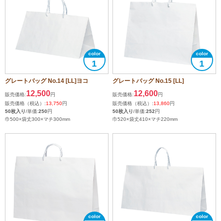
1
1
グレートバッグ No.14 [LL]ヨコ
グレートバッグ No.15 [LL]
12,500
12,600
販売価格:
円
販売価格:
円
販売価格（税込）:
13,750
円
販売価格（税込）:
13,860
円
50枚入り
/単価:
250
円
50枚入り
/単価:
252
円
巾500×袋丈300×マチ300mm
巾520×袋丈410×マチ220mm