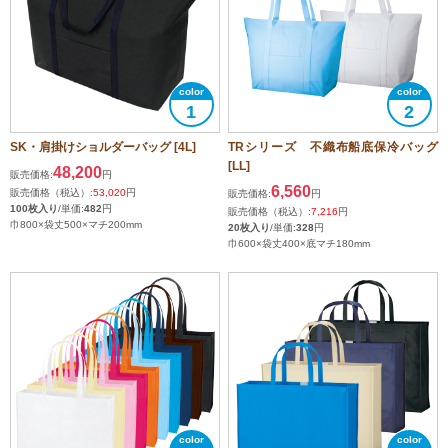
1
2
SK・肩掛けショルダーバッグ [4L]
TRシリーズ 不織布船底保冷バッグ
[LL]
48,200
販売価格:
円
6,560
販売価格（税込）:
53,020
円
販売価格:
円
100枚入り
/単価:
482
円
販売価格（税込）:
7,216
円
巾800×袋丈500×マチ200mm
20枚入り
/単価:
328
円
巾600×袋丈400×底マチ180mm