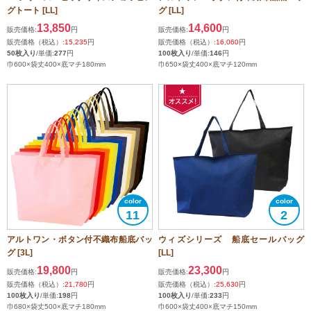
グトート [LL]
グ [LL]
13,850
14,600
販売価格:
円
販売価格:
円
販売価格（税込）:
15,235
円
販売価格（税込）:
16,060
円
50枚入り
/単価:
277
円
100枚入り
/単価:
146
円
巾600×袋丈400×底マチ180mm
巾650×袋丈400×底マチ120mm
11
2
アルトワン・ボタン付不織布船底バッ
ウィズシリーズ 船底セールバッグ
グ [3L]
[LL]
19,800
23,300
販売価格:
円
販売価格:
円
販売価格（税込）:
21,780
円
販売価格（税込）:
25,630
円
100枚入り
/単価:
198
円
100枚入り
/単価:
233
円
巾680×袋丈500×底マチ180mm
巾600×袋丈400×底マチ150mm