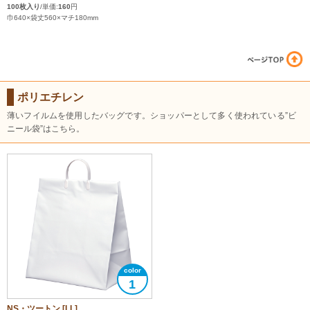
100枚入り
/単価:
160
円
巾640×袋丈560×マチ180mm
ポリエチレン
薄いフイルムを使用したバッグです。ショッパーとして多く使われている”ビ
ニール袋”はこちら。
1
NS・ツートン [LL]