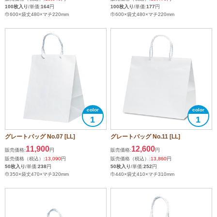
100枚入り
/単価:
164
円
100枚入り
/単価:
177
円
巾600×袋丈480×マチ220mm
巾600×袋丈480×マチ220mm
1
1
グレートバッグ No.07 [LL]
グレートバッグ No.11 [LL]
11,900
12,600
販売価格:
円
販売価格:
円
販売価格（税込）:
13,090
円
販売価格（税込）:
13,860
円
50枚入り
/単価:
238
円
50枚入り
/単価:
252
円
巾350×袋丈470×マチ320mm
巾440×袋丈410×マチ310mm