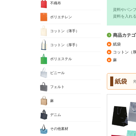
不織布
資料やパン
資料を入れ
ポリエチレン
コットン（薄手）
商品カテゴ
紙袋
コットン（厚手）
コットン（
ポリエステル
麻
ビニール
紙袋
フェルト
麻
デニム
その他素材