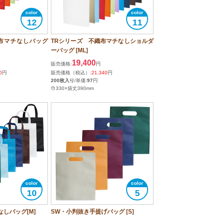
12
11
布マチなしバッグ
TRシリーズ 不織布マチなしショルダ
ーバッグ [ML]
19,400
販売価格:
円
0
円
販売価格（税込）:
21,340
円
200枚入り
/単価:
97
円
巾330×袋丈390mm
10
5
なしバッグ[M]
SW・小判抜き手提げバッグ [S]