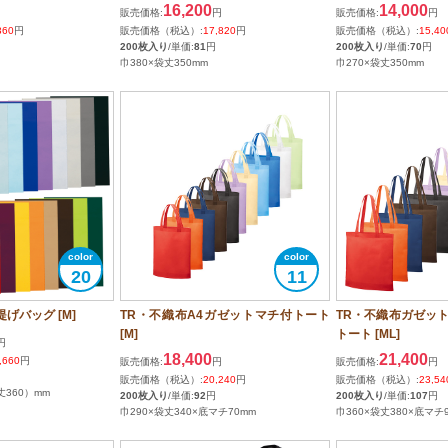
16,200
14,000
販売価格:
円
販売価格:
円
360
円
販売価格（税込）:
17,820
円
販売価格（税込）:
15,40
200枚入り
/単価:
81
円
200枚入り
/単価:
70
円
巾380×袋丈350mm
巾270×袋丈350mm
20
11
げバッグ [M]
TR・不織布A4ガゼットマチ付トート
TR・不織布ガゼッ
[M]
トート [ML]
円
18,400
21,400
,660
円
販売価格:
円
販売価格:
円
販売価格（税込）:
20,240
円
販売価格（税込）:
23,54
丈360）mm
200枚入り
/単価:
92
円
200枚入り
/単価:
107
円
巾290×袋丈340×底マチ70mm
巾360×袋丈380×底マチ