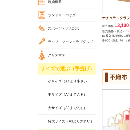
冠婚葬祭
ランドリーバッグ
ナチュラルクラフ
13,100
販売価格:
スポーツ・大会記念
販売価格（税込）:
14
50枚入り
/単価:
262
円
巾600×袋丈470×マチ
ライブ・ファンクラブグッズ
クリスマス
サイズで選ぶ（手提げ）
不織布
小サイズ（A4より小さい）
中サイズ（A4まで入る）
大サイズ（A3まで入る）
特大サイズ（A3より大きい）