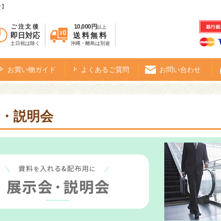
オ】
ご注文後
10,000円
以上
即日対応
送料無料
土日祝は除く
沖縄・離島は別途
お買い物ガイド
よくあるご質問
お問い合わせ
・説明会