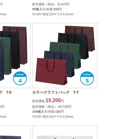
円
販売価格（税込）:
8,415
円
50枚入り
/単価:
153
円
0mm
巾430×袋丈320×マチ110mm
4
5
 T-8
カラークラフトバッグ T-Y
15,200
販売価格:
円
0
円
販売価格（税込）:
16,720
円
100枚入り
/単価:
152
円
0mm
巾430×袋丈320×マチ110mm