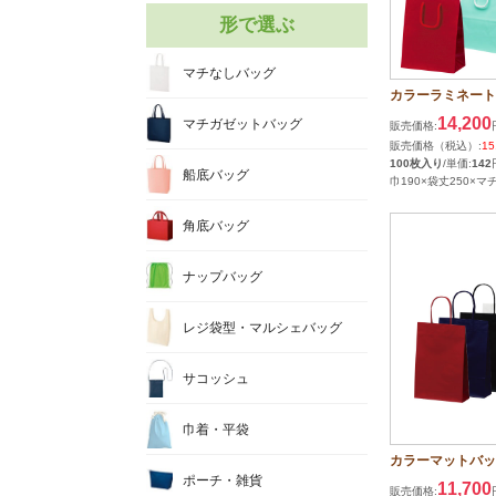
形で選ぶ
マチなしバッグ
カラーラミネート
14,200
マチガゼットバッグ
販売価格:
販売価格（税込）:
15
100枚入り
/単価:
142
船底バッグ
巾190×袋丈250×マチ
角底バッグ
ナップバッグ
レジ袋型・マルシェバッグ
サコッシュ
巾着・平袋
カラーマットバッ
ポーチ・雑貨
11,700
販売価格: