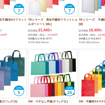
7
7
生不織布A4フラット
TRシリーズ 再生不織布フラットショ
TRシリーズ 不織
ルダートート [ML]
[M]
21,400
16,400
円
販売価格:
円
販売価格:
円
,240
円
販売価格（税込）:
23,540
円
販売価格（税込）:
18,04
200枚入り
/単価:
107
円
200枚入り
/単価:
82
円
巾330×袋丈390mm
巾280×袋丈340mm
5
20
げバッグ [S]
SW・マチなし手提げバッグ [L]
SW・不織布A4マチ