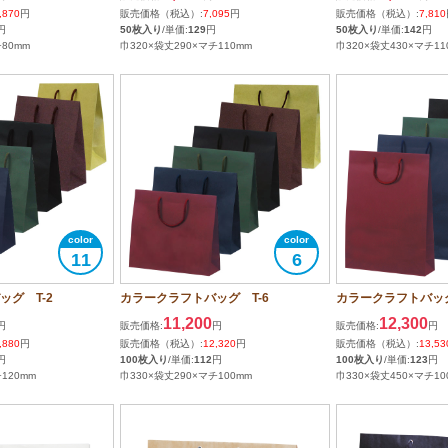
,870
円
販売価格（税込）:
7,095
円
販売価格（税込）:
7,810
円
50枚入り
/単価:
129
円
50枚入り
/単価:
142
円
チ80mm
巾320×袋丈290×マチ110mm
巾320×袋丈430×マチ11
11
6
グ T-2
カラークラフトバッグ T-6
カラークラフトバッグ
11,200
12,300
円
販売価格:
円
販売価格:
円
,880
円
販売価格（税込）:
12,320
円
販売価格（税込）:
13,53
円
100枚入り
/単価:
112
円
100枚入り
/単価:
123
円
120mm
巾330×袋丈290×マチ100mm
巾330×袋丈450×マチ10