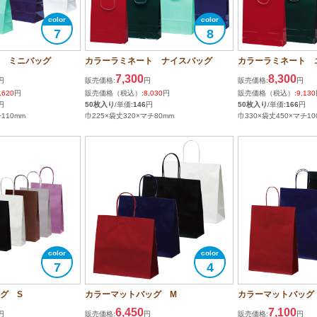
7
8
 ミニバッグ
カラーラミネート ナイスバッグ
カラーラミネート 
7,300
8,300
円
販売価格:
円
販売価格:
円
,620
円
販売価格（税込）:
8,030
円
販売価格（税込）:
9,130
円
50枚入り
/単価:
146
円
50枚入り
/単価:
166
円
110mm
巾225×袋丈320×マチ80mm
巾330×袋丈450×マチ10
7
4
グ S
カラーマットバッグ M
カラーマットバッグ
6,450
7,100
円
販売価格:
円
販売価格:
円