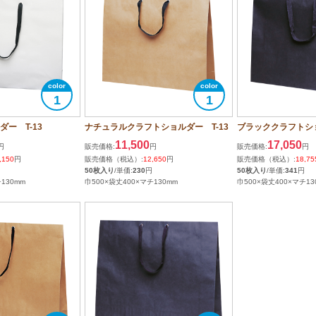
1
1
ー T-13
ナチュラルクラフトショルダー T-13
ブラッククラフトショ
11,500
17,050
円
販売価格:
円
販売価格:
円
,150
円
販売価格（税込）:
12,650
円
販売価格（税込）:
18,75
50枚入り
/単価:
230
円
50枚入り
/単価:
341
円
130mm
巾500×袋丈400×マチ130mm
巾500×袋丈400×マチ13