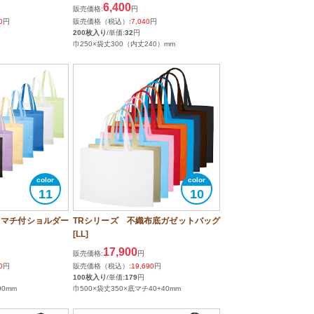
6,400
販売価格:
円
0
円
販売価格（税込）:
7,040
円
200枚入り
/単価:
32
円
巾250×袋丈300（内丈240）mm
11
10
トマチ付ショルダー
TRシリーズ 不織布底ガゼットバッグ
[LL]
17,900
販売価格:
円
0
円
販売価格（税込）:
19,690
円
100枚入り
/単価:
179
円
90mm
巾500×袋丈350×底マチ40+40mm