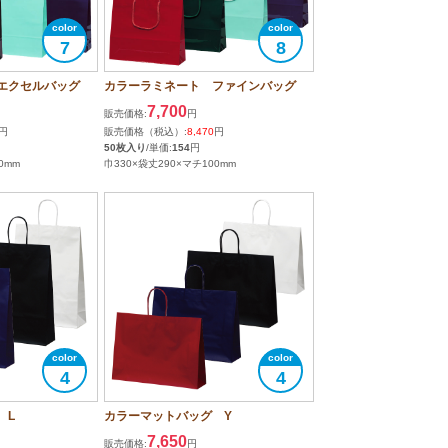
7
8
エクセルバッグ
カラーラミネート ファインバッグ
7,700
販売価格:
円
円
販売価格（税込）:
8,470
円
50枚入り
/単価:
154
円
0mm
巾330×袋丈290×マチ100mm
4
4
 L
カラーマットバッグ Y
7,650
販売価格:
円