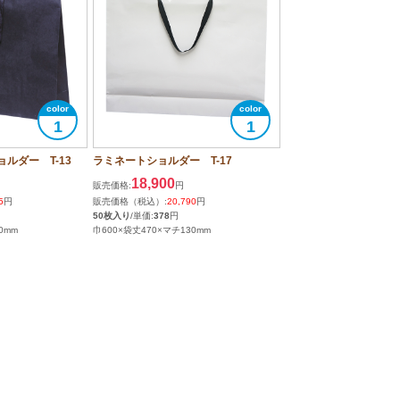
1
1
ルダー T-13
ラミネートショルダー T-17
18,900
販売価格:
円
5
円
販売価格（税込）:
20,790
円
50枚入り
/単価:
378
円
0mm
巾600×袋丈470×マチ130mm