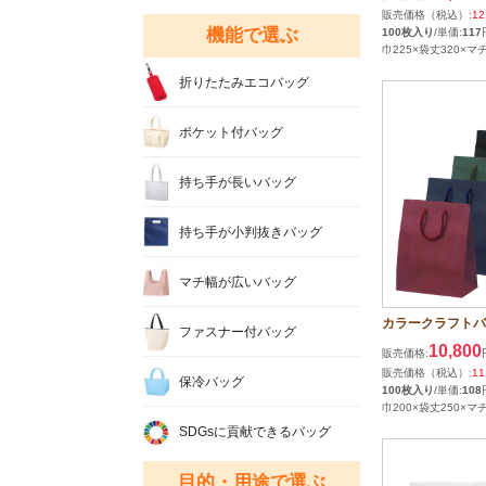
販売価格（税込）:
12
機能で選ぶ
100枚入り
/単価:
117
巾225×袋丈320×マ
折りたたみエコバッグ
ポケット付バッグ
持ち手が長いバッグ
持ち手が小判抜きバッグ
マチ幅が広いバッグ
カラークラフトバッ
ファスナー付バッグ
10,800
販売価格:
販売価格（税込）:
11
保冷バッグ
100枚入り
/単価:
108
巾200×袋丈250×マチ
SDGsに貢献できるバッグ
目的・用途で選ぶ