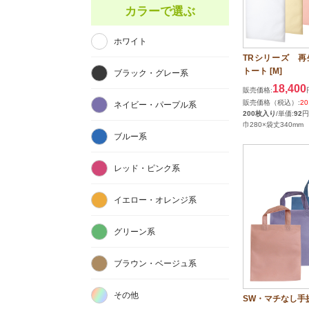
カラーで選ぶ
ホワイト
TRシリーズ 再
トート [M]
ブラック・グレー系
18,400
販売価格:
販売価格（税込）:
20
ネイビー・パープル系
200枚入り
/単価:
92
円
巾280×袋丈340mm
ブルー系
レッド・ピンク系
イエロー・オレンジ系
グリーン系
ブラウン・ベージュ系
その他
SW・マチなし手提