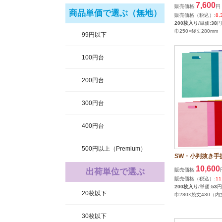
7,600
販売価格:
円
商品単価で選ぶ（無地）
販売価格（税込）:
8,
200枚入り
/単価:
38
円
巾250×袋丈280mm
99円以下
100円台
200円台
300円台
400円台
500円以上（Premium）
SW・小判抜き手提
10,600
出荷単位で選ぶ
販売価格:
販売価格（税込）:
11
200枚入り
/単価:
53
円
20枚以下
巾280×袋丈430（内
30枚以下