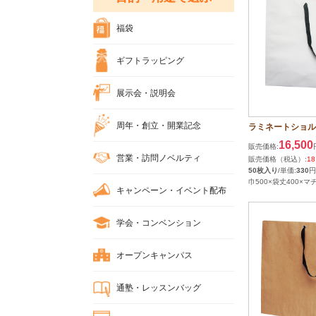
福袋
ギフトラッピング
展示会・説明会
周年・創立・開業記念
ラミネートショルダ
16,500
販売価格:
営業・訪問ノベルティ
販売価格（税込）:
18
50枚入り
/単価:
330
円
巾500×袋丈400×マチ
キャンペーン・イベント配布
学会・コンベンション
オープンキャンパス
通塾・レッスンバッグ