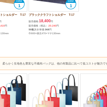
1
1
トショルダー T-17
ブラッククラフトショルダー T-17
18,400
円
販売価格:
円
,410
円
販売価格（税込）:
20,240
円
50枚入り
/単価:
368
円
130mm
巾600×袋丈470×マチ130mm
柔らかく生地色も豊富な不織布バッグは、他の布製品に比べて低コストが魅力で