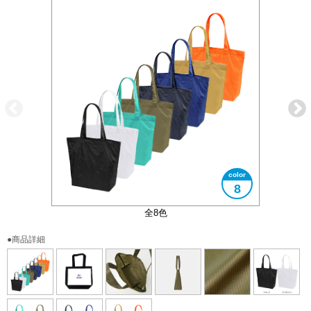
8
リップストップ生地
たっぷりマチ付き
B4サイズ対応
バッグ内側
全8色
●商品詳細