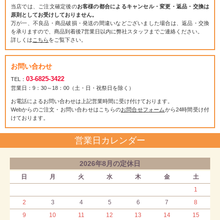
当店では、ご注文確定後の
お客様の都合によるキャンセル・変更・返品・交換は
原則としてお受けしておりません。
万が一、不良品・商品破損・発送の間違いなどございました場合は、返品・交換
を承りますので、商品到着後7営業日以内に弊社スタッフまでご連絡ください。
詳しくは
こちら
をご覧下さい。
お問い合わせ
03-6825-3422
TEL：
営業日：9：30～18：00（土・日・祝祭日を除く）
お電話によるお問い合わせは上記営業時間に受け付けております。
Webからのご注文・お問い合わせはこちらの
お問合せフォーム
から24時間受け付
けております。
営業日カレンダー
2026年8月の定休日
日
月
火
水
木
金
土
1
2
3
4
5
6
7
8
9
10
11
12
13
14
15