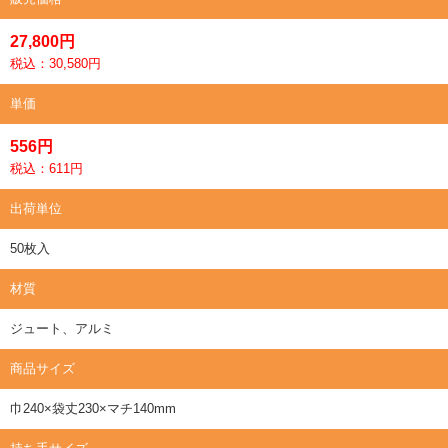
27,800円
税込：30,580円
単価
556円
税込：611円
出荷単位
50枚入
材質
ジュート、アルミ
商品サイズ
巾240×袋丈230×マチ140mm