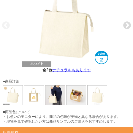
2
全2色
ナチュラルもあります
大きさイメージ
A5サイズ対応
使用イメージ
●商品詳細
■商品色について
・お使いのモニターにより、商品の色味が実物と異なる場合があります。
・現物を見て確認したい方は商品サンプルのご購入をおすすめします。
販売価格