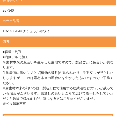
持ち手サイズ
25×340mm
カラー品番
TR-1405-044 ナチュラルホワイト
備考
■容量：約7L
■内側アルミ加工
※素材本来の風合いを生かした生地ですので、製品ごとに色合いが異な
ります。
生地表面に黒いツブツブ(植物の破片)が見られたり、毛羽立ちが見られた
りしますが、これは素材本来の風合いを生かしたものですのでご了承く
ださい。
※麻素材本来の匂いの他、製造工程で使用する紡績油などの匂いが残って
いる場合がございます。風通しの良いところで広げて陰干しをしていた
だくと数日で取れますが、気になる方はご注意くださいませ。
※ベタ印刷不可