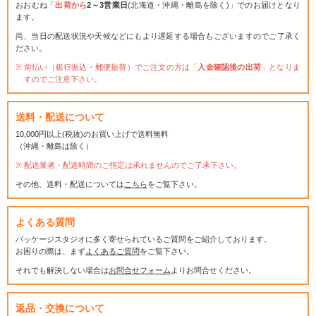
おおむね「
出荷から
2～3営業日
(北海道・沖縄・離島を除く)」でのお届けとなり
ます。
尚、当日の配送状況や天候などにもより遅延する場合もございますのでご了承く
ださい。
前払い（銀行振込・郵便振替）でご注文の方は「
入金確認後の出荷
」となりま
すのでご注意下さい。
送料・配送について
10,000円以上(税抜)のお買い上げで送料無料
（沖縄・離島は除く）
配送業者・配送時間のご指定は承れませんのでご了承下さい。
その他、送料・配送については
こちら
をご覧下さい。
よくある質問
パッケージスタジオに多く寄せられているご質問をご紹介しております。
お困りの際は、まず
よくあるご質問
をご覧下さい。
それでも解決しない場合は
お問合せフォーム
よりお問合せください。
返品・交換について