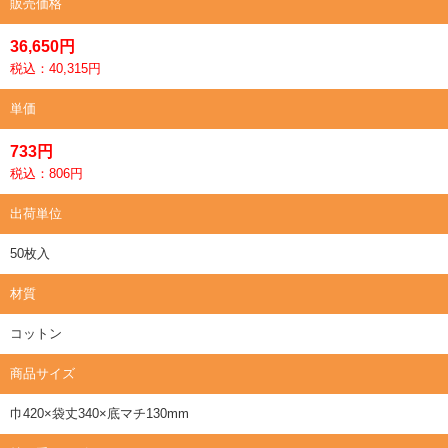
販売価格
36,650円
税込：40,315円
単価
733円
税込：806円
出荷単位
50枚入
材質
コットン
商品サイズ
巾420×袋丈340×底マチ130mm