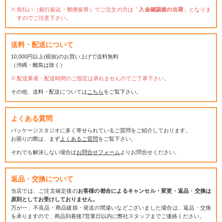
前払い（銀行振込・郵便振替）でご注文の方は「
入金確認後の出荷
」となりま
すのでご注意下さい。
送料・配送について
10,000円以上(税抜)のお買い上げで送料無料
（沖縄・離島は除く）
配送業者・配送時間のご指定は承れませんのでご了承下さい。
その他、送料・配送については
こちら
をご覧下さい。
よくある質問
パッケージスタジオに多く寄せられているご質問をご紹介しております。
お困りの際は、まず
よくあるご質問
をご覧下さい。
それでも解決しない場合は
お問合せフォーム
よりお問合せください。
返品・交換について
当店では、ご注文確定後の
お客様の都合によるキャンセル・変更・返品・交換は
原則としてお受けしておりません。
万が一、不良品・商品破損・発送の間違いなどございました場合は、返品・交換
を承りますので、商品到着後7営業日以内に弊社スタッフまでご連絡ください。