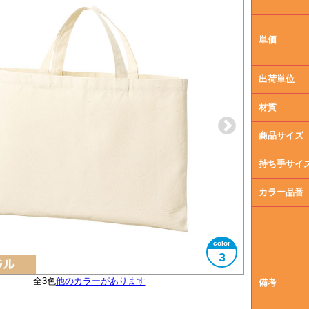
単価
出荷単位
材質
商品サイズ
持ち手サイ
カラー品番
3
全3色
エコマークタグ付き
他のカラーがあります
大きさイメージ
B4サイズ対応
使用イメージ
備考