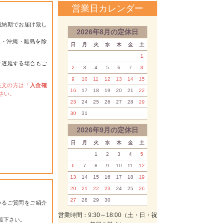
営業日カレンダー
短納期でお届け致し
2026年8月の定休日
道・沖縄・離島を除
日
月
火
水
木
金
土
1
り遅延する場合もご
2
3
4
5
6
7
8
9
10
11
12
13
14
15
注文の方は「
入金確
16
17
18
19
20
21
22
さい。
23
24
25
26
27
28
29
30
31
2026年9月の定休日
日
月
火
水
木
金
土
1
2
3
4
5
6
7
8
9
10
11
12
13
14
15
16
17
18
19
20
21
22
23
24
25
26
27
28
29
30
いるご質問をご紹介
営業時間：9:30～18:00（土・日・祝
覧下さい。