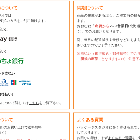
について
納期について
ジオでは
商品の在庫がある場合、ご注文時の最
お支払い方法をご利用頂けます。
ます。
おおむね「
出荷から
2～3営業日
(北海
払い）
く)」でのお届けとなります。
尚、当日の配送状況や天候などにもよ
ざいますのでご了承ください。
払い）
前払い（銀行振込・郵便振替）でご
認後の出荷
」となりますのでご注意下
ード支払い
書後払い）
法について詳しくは
こちら
をご覧下さい。
ついて
よくある質問
(税抜)のお買い上げで送料無料
パッケージスタジオに多く寄せられて
除く）
しております。
お困りの際は、まず
よくあるご質問
をご