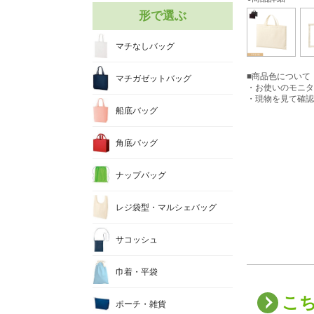
形で選ぶ
マチなしバッグ
■商品色について
マチガゼットバッグ
・お使いのモニタ
・現物を見て確認
船底バッグ
角底バッグ
ナップバッグ
レジ袋型・マルシェバッグ
サコッシュ
巾着・平袋
こ
ポーチ・雑貨