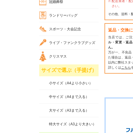
配送業者・配
冠婚葬祭
さい。
その他、送料・
ランドリーバッグ
スポーツ・大会記念
返品・交換に
当店では、ご注
ル・変更・返品
ライブ・ファンクラブグッズ
ん。
万が一、不良品
クリスマス
た場合は、返品
以内に弊社スタ
詳しくは
こちら
サイズで選ぶ（手提げ）
小サイズ（A4より小さい）
中サイズ（A4まで入る）
大サイズ（A3まで入る）
特大サイズ（A3より大きい）