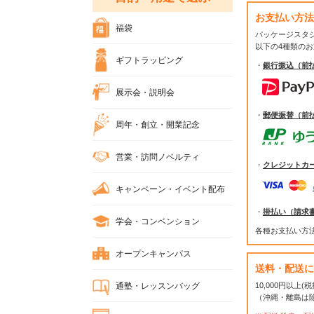
お支払い方法
福袋
パッケージスタ
以下の4種類の
ギフトラッピング
・
銀行振込（前
展示会・説明会
・
郵便振替（前
周年・創立・開業記念
営業・訪問ノベルティ
・
クレジットカ
キャンペーン・イベント配布
・
掛払い（請求
学会・コンベンション
各種お支払い方
オープンキャンパス
送料・配送に
通塾・レッスンバッグ
10,000円以上
（沖縄・離島は