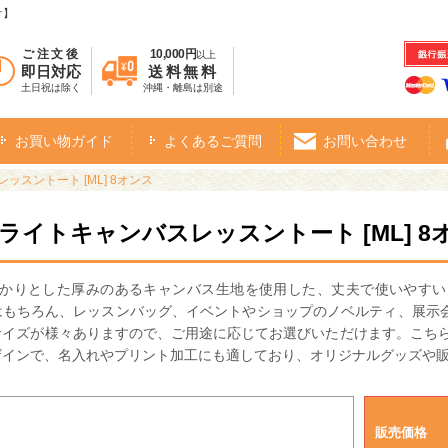
オ】
ご注文後
10,000円
以上
即日対応
送料無料
土日祝は除く
沖縄・離島は別途
お買い物ガイド
よくあるご質問
お問い合わせ
ッスントート [ML] 8オンス
・ライトキャンバスレッスントート [ML] 8
っかりとした厚みのあるキャンバス生地を使用した、丈夫で使いやす
はもちろん、レッスンバッグ、イベントやショップのノベルティ、展示
サイズが様々ありますので、ご用途に応じてお選びいただけます。こちら
ザインで、名入れやプリント加工にも適しており、オリジナルグッズや
販売価格