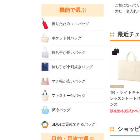
ご覧になって
機能で選ぶ
弊社・名入れバ
折りたたみエコバッグ
最近チェ
ポケット付バッグ
持ち手が長いバッグ
持ち手が小判抜きバッグ
マチ幅が広いバッグ
TR・ライトキ
ファスナー付バッグ
レッスントート [M
ンス
保冷バッグ
販売価格(税抜):25,
SDGsに貢献できるバッグ
ショッピ
目的・用途で選ぶ