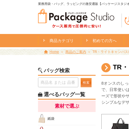
業務用袋・バッグ、ラッピングの激安通販【パッケージスタジ
商品カテゴリ
初めての方へ
Home
商品のご案内
TR・ライトキャンバスレ
TR
バッグ検索
検索
8オンスのし
で、日常使い
選べるバッグ一覧
ーズで形状や
シンプルなデ
素材で選ぶ
紙袋