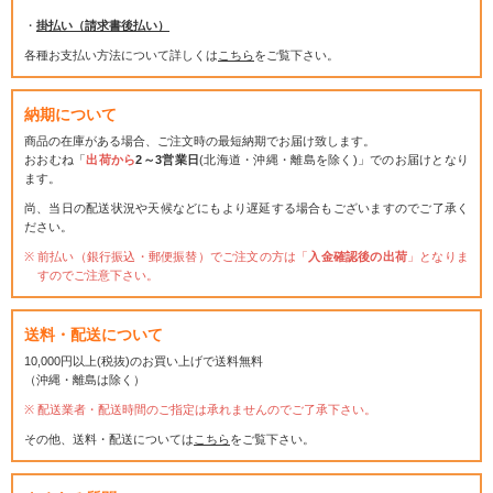
・
掛払い（請求書後払い）
各種お支払い方法について詳しくは
こちら
をご覧下さい。
納期について
商品の在庫がある場合、ご注文時の最短納期でお届け致します。
おおむね「
出荷から
2～3営業日
(北海道・沖縄・離島を除く)」でのお届けとなり
ます。
尚、当日の配送状況や天候などにもより遅延する場合もございますのでご了承く
ださい。
前払い（銀行振込・郵便振替）でご注文の方は「
入金確認後の出荷
」となりま
すのでご注意下さい。
送料・配送について
10,000円以上(税抜)のお買い上げで送料無料
（沖縄・離島は除く）
配送業者・配送時間のご指定は承れませんのでご了承下さい。
その他、送料・配送については
こちら
をご覧下さい。