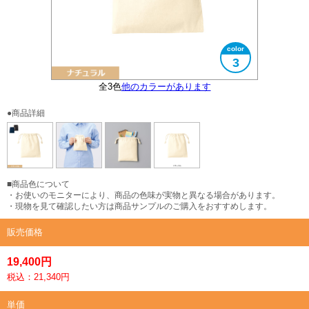
3
全3色
他のカラーがあります
大きさイメージ
使用イメージ
●商品詳細
■商品色について
・お使いのモニターにより、商品の色味が実物と異なる場合があります。
・現物を見て確認したい方は商品サンプルのご購入をおすすめします。
販売価格
19,400円
税込：21,340円
単価