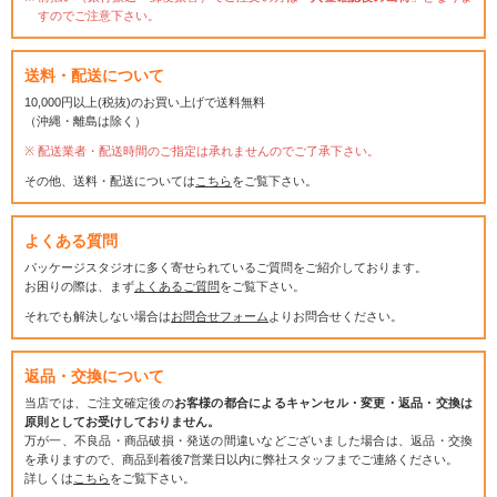
すのでご注意下さい。
送料・配送について
10,000円以上(税抜)のお買い上げで送料無料
（沖縄・離島は除く）
配送業者・配送時間のご指定は承れませんのでご了承下さい。
その他、送料・配送については
こちら
をご覧下さい。
よくある質問
パッケージスタジオに多く寄せられているご質問をご紹介しております。
お困りの際は、まず
よくあるご質問
をご覧下さい。
それでも解決しない場合は
お問合せフォーム
よりお問合せください。
返品・交換について
当店では、ご注文確定後の
お客様の都合によるキャンセル・変更・返品・交換は
原則としてお受けしておりません。
万が一、不良品・商品破損・発送の間違いなどございました場合は、返品・交換
を承りますので、商品到着後7営業日以内に弊社スタッフまでご連絡ください。
詳しくは
こちら
をご覧下さい。