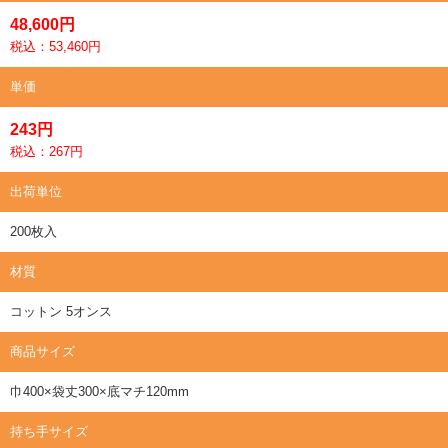
48,600円
税込：53,460円
単価
243円
税込：267円
出荷単位
200枚入
材質
コットン 5オンス
商品サイズ
巾400×袋丈300×底マチ120mm
持ち手サイズ