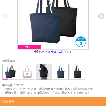
3
全3色
ナチュラルもあります
大きさイメージ
A4サイズ対応
●商品詳細
■商品色について
・お使いのモニターにより、商品の色味が実物と異なる場合があります。
・現物を見て確認したい方は商品サンプルのご購入をおすすめします。
販売価格