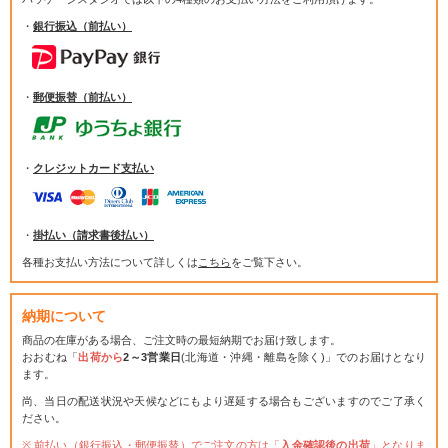
・
銀行振込（前払い）
・
郵便振替（前払い）
・
クレジットカード支払い
・
掛払い（請求書後払い）
各種お支払い方法について詳しくは
こちら
をご覧下さい。
納期について
商品の在庫がある場合、ご注文時の最短納期でお届け致します。
おおむね「
出荷から
2～3営業日
(北海道・沖縄・離島を除く)」でのお届けとなり
ます。
尚、当日の配送状況や天候などにもより遅延する場合もございますのでご了承く
ださい。
前払い（銀行振込・郵便振替）でご注文の方は「
入金確認後の出荷
」となりま