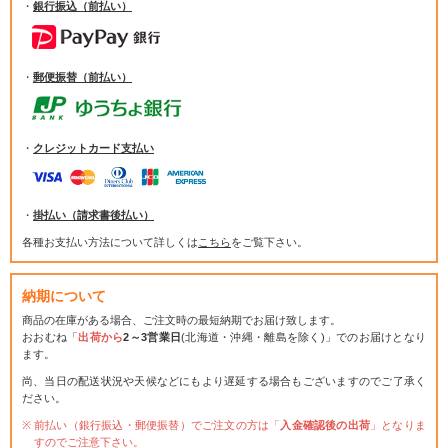
・
銀行振込（前払い）
・
郵便振替（前払い）
・
クレジットカード支払い
・
掛払い（請求書後払い）
各種お支払い方法について詳しくは
こちら
をご覧下さい。
納期について
商品の在庫がある場合、ご注文時の最短納期でお届け致します。
おおむね「
出荷から
2～3営業日
(北海道・沖縄・離島を除く)」でのお届けとなり
ます。
尚、当日の配送状況や天候などにもより遅延する場合もございますのでご了承く
ださい。
前払い（銀行振込・郵便振替）でご注文の方は「
入金確認後の出荷
」となりま
すのでご注意下さい。