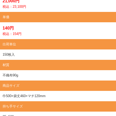
21,000円
税込：23,100円
単価
140円
税込：154円
出荷単位
150枚入
材質
不織布90g
商品サイズ
巾500×袋丈460×マチ120mm
持ち手サイズ