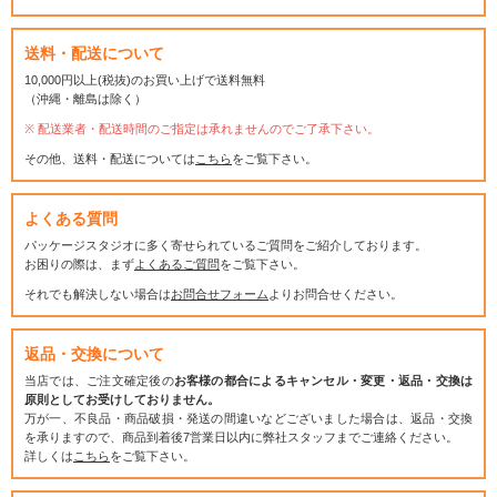
送料・配送について
10,000円以上(税抜)のお買い上げで送料無料
（沖縄・離島は除く）
配送業者・配送時間のご指定は承れませんのでご了承下さい。
その他、送料・配送については
こちら
をご覧下さい。
よくある質問
パッケージスタジオに多く寄せられているご質問をご紹介しております。
お困りの際は、まず
よくあるご質問
をご覧下さい。
それでも解決しない場合は
お問合せフォーム
よりお問合せください。
返品・交換について
当店では、ご注文確定後の
お客様の都合によるキャンセル・変更・返品・交換は
原則としてお受けしておりません。
万が一、不良品・商品破損・発送の間違いなどございました場合は、返品・交換
を承りますので、商品到着後7営業日以内に弊社スタッフまでご連絡ください。
詳しくは
こちら
をご覧下さい。