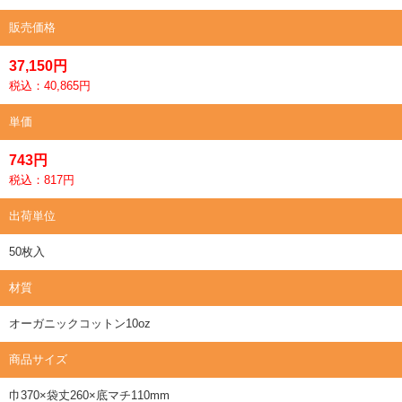
販売価格
37,150円
税込：40,865円
単価
743円
税込：817円
出荷単位
50枚入
材質
オーガニックコットン10oz
商品サイズ
巾370×袋丈260×底マチ110mm