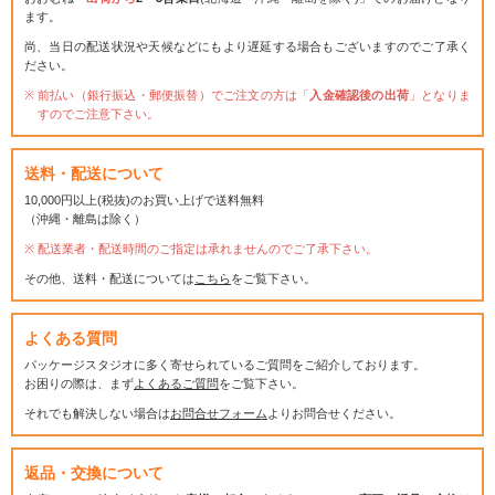
ます。
尚、当日の配送状況や天候などにもより遅延する場合もございますのでご了承く
ださい。
前払い（銀行振込・郵便振替）でご注文の方は「
入金確認後の出荷
」となりま
すのでご注意下さい。
送料・配送について
10,000円以上(税抜)のお買い上げで送料無料
（沖縄・離島は除く）
配送業者・配送時間のご指定は承れませんのでご了承下さい。
その他、送料・配送については
こちら
をご覧下さい。
よくある質問
パッケージスタジオに多く寄せられているご質問をご紹介しております。
お困りの際は、まず
よくあるご質問
をご覧下さい。
それでも解決しない場合は
お問合せフォーム
よりお問合せください。
返品・交換について