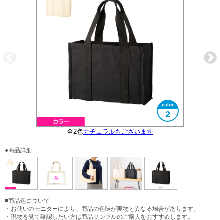
2
全2色
ナチュラルもございます
カラーは2色展開
大きさイメージ
A4サイズ対応
●商品詳細
■商品色について
・お使いのモニターにより、商品の色味が実物と異なる場合があります。
・現物を見て確認したい方は商品サンプルのご購入をおすすめします。