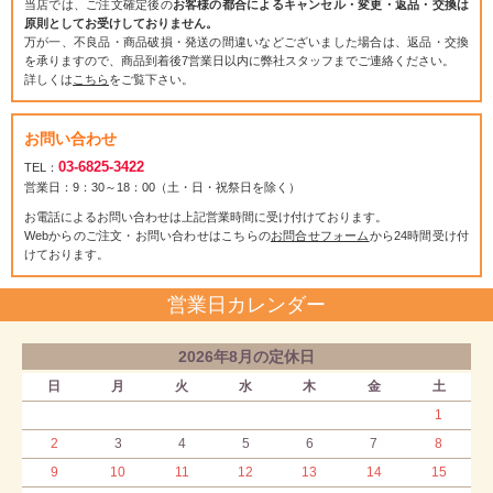
当店では、ご注文確定後の
お客様の都合によるキャンセル・変更・返品・交換は
原則としてお受けしておりません。
万が一、不良品・商品破損・発送の間違いなどございました場合は、返品・交換
を承りますので、商品到着後7営業日以内に弊社スタッフまでご連絡ください。
詳しくは
こちら
をご覧下さい。
お問い合わせ
03-6825-3422
TEL：
営業日：9：30～18：00（土・日・祝祭日を除く）
お電話によるお問い合わせは上記営業時間に受け付けております。
Webからのご注文・お問い合わせはこちらの
お問合せフォーム
から24時間受け付
けております。
営業日カレンダー
2026年8月の定休日
日
月
火
水
木
金
土
1
2
3
4
5
6
7
8
9
10
11
12
13
14
15