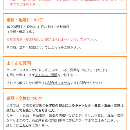
すのでご注意下さい。
送料・配送について
10,000円以上(税抜)のお買い上げで送料無料
（沖縄・離島は除く）
配送業者・配送時間のご指定は承れませんのでご了承下さい。
その他、送料・配送については
こちら
をご覧下さい。
よくある質問
パッケージスタジオに多く寄せられているご質問をご紹介しております。
お困りの際は、まず
よくあるご質問
をご覧下さい。
それでも解決しない場合は
お問合せフォーム
よりお問合せください。
返品・交換について
当店では、ご注文確定後の
お客様の都合によるキャンセル・変更・返品・交換は
原則としてお受けしておりません。
万が一、不良品・商品破損・発送の間違いなどございました場合は、返品・交換
を承りますので、商品到着後7営業日以内に弊社スタッフまでご連絡ください。
詳しくは
こちら
をご覧下さい。