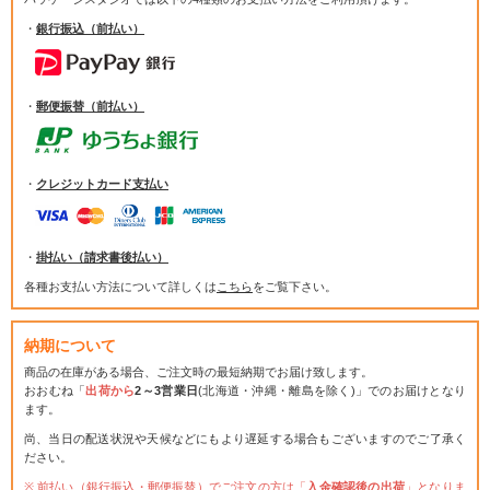
・
銀行振込（前払い）
・
郵便振替（前払い）
・
クレジットカード支払い
・
掛払い（請求書後払い）
各種お支払い方法について詳しくは
こちら
をご覧下さい。
納期について
商品の在庫がある場合、ご注文時の最短納期でお届け致します。
おおむね「
出荷から
2～3営業日
(北海道・沖縄・離島を除く)」でのお届けとなり
ます。
尚、当日の配送状況や天候などにもより遅延する場合もございますのでご了承く
ださい。
前払い（銀行振込・郵便振替）でご注文の方は「
入金確認後の出荷
」となりま