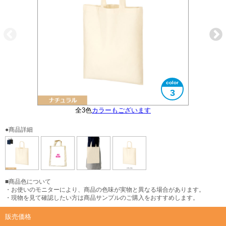
3
全3色
大きさイメージ
カラーもございます
A4サイズ対応
●商品詳細
■商品色について
・お使いのモニターにより、商品の色味が実物と異なる場合があります。
・現物を見て確認したい方は商品サンプルのご購入をおすすめします。
販売価格