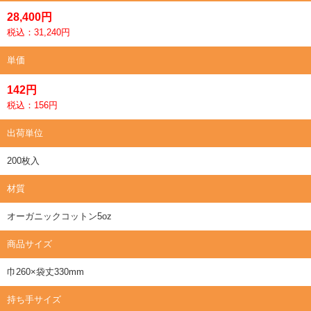
28,400円
税込：31,240円
単価
142円
税込：156円
出荷単位
200枚入
材質
オーガニックコットン5oz
商品サイズ
巾260×袋丈330mm
持ち手サイズ