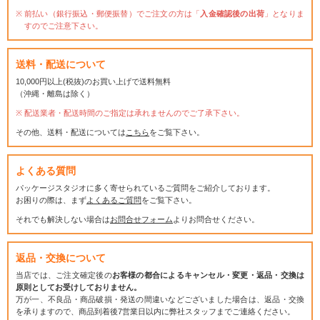
前払い（銀行振込・郵便振替）でご注文の方は「
入金確認後の出荷
」となりま
すのでご注意下さい。
送料・配送について
10,000円以上(税抜)のお買い上げで送料無料
（沖縄・離島は除く）
配送業者・配送時間のご指定は承れませんのでご了承下さい。
その他、送料・配送については
こちら
をご覧下さい。
よくある質問
パッケージスタジオに多く寄せられているご質問をご紹介しております。
お困りの際は、まず
よくあるご質問
をご覧下さい。
それでも解決しない場合は
お問合せフォーム
よりお問合せください。
返品・交換について
当店では、ご注文確定後の
お客様の都合によるキャンセル・変更・返品・交換は
原則としてお受けしておりません。
万が一、不良品・商品破損・発送の間違いなどございました場合は、返品・交換
を承りますので、商品到着後7営業日以内に弊社スタッフまでご連絡ください。