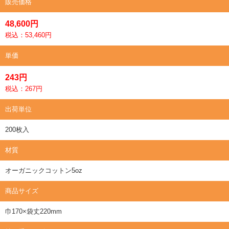
販売価格
48,600円
税込：53,460円
単価
243円
税込：267円
出荷単位
200枚入
材質
オーガニックコットン5oz
商品サイズ
巾170×袋丈220mm