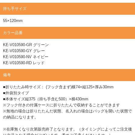
持ち手サイズ
55×120mm
カラー品番
KE-V010590-GR グリーン
KE-V010590-GY グレー
KE-V010590-NV ネイビー
KE-V010590-RD レッド
備考
■折りたたみ時サイズ： (フック含まず)横74×縦125×厚み30mm
■外袋別タイプ
■本体サイズ縦375（持ち手含む500）×横430mm
※フック付きの付属ケースに折りたたんで収納することができます
※無地の場合は折りたたんだ状態、名入れの場合はバッグを開いた状態で
の納品になります。
※在庫無くなり次第販売終了となります。（タイミングによってご注文後