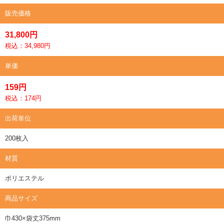
販売価格
31,800円
税込：34,980円
単価
159円
税込：174円
出荷単位
200枚入
材質
ポリエステル
商品サイズ
巾430×袋丈375mm