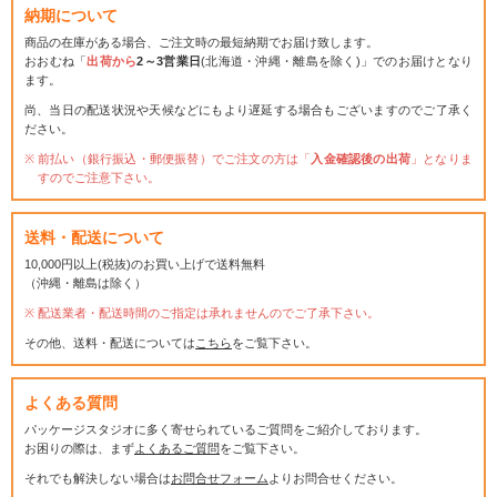
納期について
商品の在庫がある場合、ご注文時の最短納期でお届け致します。
おおむね「
出荷から
2～3営業日
(北海道・沖縄・離島を除く)」でのお届けとなり
ます。
尚、当日の配送状況や天候などにもより遅延する場合もございますのでご了承く
ださい。
前払い（銀行振込・郵便振替）でご注文の方は「
入金確認後の出荷
」となりま
すのでご注意下さい。
送料・配送について
10,000円以上(税抜)のお買い上げで送料無料
（沖縄・離島は除く）
配送業者・配送時間のご指定は承れませんのでご了承下さい。
その他、送料・配送については
こちら
をご覧下さい。
よくある質問
パッケージスタジオに多く寄せられているご質問をご紹介しております。
お困りの際は、まず
よくあるご質問
をご覧下さい。
それでも解決しない場合は
お問合せフォーム
よりお問合せください。