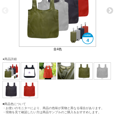
4
フック付なので小袋の紛失防止にも
大きさイメージ
B4サイズ
全4色
●商品詳細
■商品色について
・お使いのモニターにより、商品の色味が実物と異なる場合があります。
・現物を見て確認したい方は商品サンプルのご購入をおすすめします。