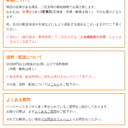
商品の在庫がある場合、ご注文時の最短納期でお届け致します。
おおむね「
出荷から
2～3営業日
(北海道・沖縄・離島を除く)」でのお届けとなり
ます。
尚、当日の配送状況や天候などにもより遅延する場合もございますのでご了承く
ださい。
前払い（銀行振込・郵便振替）でご注文の方は「
入金確認後の出荷
」となりま
すのでご注意下さい。
送料・配送について
10,000円以上(税抜)のお買い上げで送料無料
（沖縄・離島は除く）
配送業者・配送時間のご指定は承れませんのでご了承下さい。
その他、送料・配送については
こちら
をご覧下さい。
よくある質問
パッケージスタジオに多く寄せられているご質問をご紹介しております。
お困りの際は、まず
よくあるご質問
をご覧下さい。
それでも解決しない場合は
お問合せフォーム
よりお問合せください。