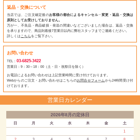
返品・交換について
当店では、ご注文確定後の
お客様の都合によるキャンセル・変更・返品・交換は
原則としてお受けしておりません。
万が一、不良品・商品破損・発送の間違いなどございました場合は、返品・交換
を承りますので、商品到着後7営業日以内に弊社スタッフまでご連絡ください。
詳しくは
こちら
をご覧下さい。
お問い合わせ
03-6825-3422
TEL：
営業日：9：30～18：00（土・日・祝祭日を除く）
お電話によるお問い合わせは上記営業時間に受け付けております。
Webからのご注文・お問い合わせはこちらの
お問合せフォーム
から24時間受け付
けております。
営業日カレンダー
2026年8月の定休日
日
月
火
水
木
金
土
1
2
3
4
5
6
7
8