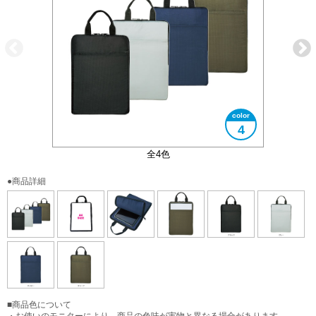
4
クリアファイルが入る外ポケット付き
出し入れしやすいコの字ファスナー
A4サイズ対応
全4色
●商品詳細
■商品色について
・お使いのモニターにより、商品の色味が実物と異なる場合があります。