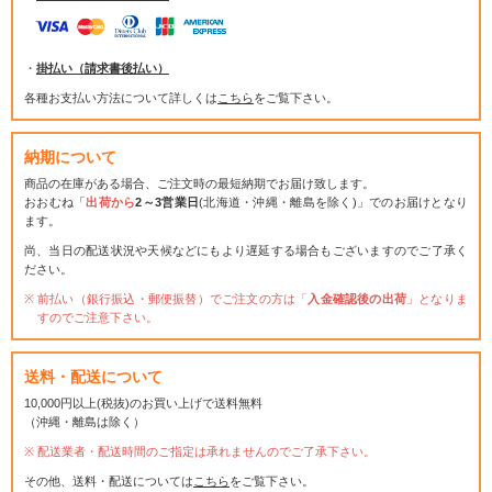
・
掛払い（請求書後払い）
各種お支払い方法について詳しくは
こちら
をご覧下さい。
納期について
商品の在庫がある場合、ご注文時の最短納期でお届け致します。
おおむね「
出荷から
2～3営業日
(北海道・沖縄・離島を除く)」でのお届けとなり
ます。
尚、当日の配送状況や天候などにもより遅延する場合もございますのでご了承く
ださい。
前払い（銀行振込・郵便振替）でご注文の方は「
入金確認後の出荷
」となりま
すのでご注意下さい。
送料・配送について
10,000円以上(税抜)のお買い上げで送料無料
（沖縄・離島は除く）
配送業者・配送時間のご指定は承れませんのでご了承下さい。
その他、送料・配送については
こちら
をご覧下さい。