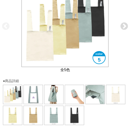
5
コンパクトに折りたたむことができます
大きさイメージ
内ポケット付き
B4サイズ対応
全5色
●商品詳細