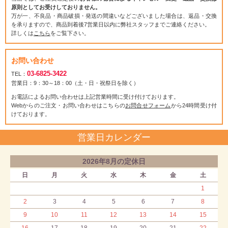
原則としてお受けしておりません。
万が一、不良品・商品破損・発送の間違いなどございました場合は、返品・交換
を承りますので、商品到着後7営業日以内に弊社スタッフまでご連絡ください。
詳しくは
こちら
をご覧下さい。
お問い合わせ
03-6825-3422
TEL：
営業日：9：30～18：00（土・日・祝祭日を除く）
お電話によるお問い合わせは上記営業時間に受け付けております。
Webからのご注文・お問い合わせはこちらの
お問合せフォーム
から24時間受け付
けております。
営業日カレンダー
2026年8月の定休日
日
月
火
水
木
金
土
1
2
3
4
5
6
7
8
9
10
11
12
13
14
15