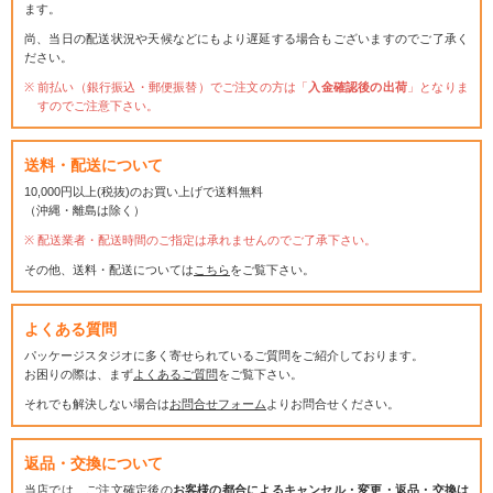
ます。
尚、当日の配送状況や天候などにもより遅延する場合もございますのでご了承く
ださい。
前払い（銀行振込・郵便振替）でご注文の方は「
入金確認後の出荷
」となりま
すのでご注意下さい。
送料・配送について
10,000円以上(税抜)のお買い上げで送料無料
（沖縄・離島は除く）
配送業者・配送時間のご指定は承れませんのでご了承下さい。
その他、送料・配送については
こちら
をご覧下さい。
よくある質問
パッケージスタジオに多く寄せられているご質問をご紹介しております。
お困りの際は、まず
よくあるご質問
をご覧下さい。
それでも解決しない場合は
お問合せフォーム
よりお問合せください。
返品・交換について
当店では、ご注文確定後の
お客様の都合によるキャンセル・変更・返品・交換は