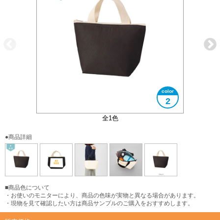
2
大きさイメ―ジ
A5サイズ対応
使用イメージ
全1色
●商品詳細
■商品色について
・お使いのモニターにより、商品の色味が実物と異なる場合があります。
・現物を見て確認したい方は商品サンプルのご購入をおすすめします。