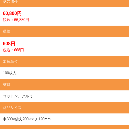
販売価格
60,800円
税込：66,880円
単価
608円
税込：668円
出荷単位
100枚入
材質
コットン、アルミ
商品サイズ
巾300×袋丈200×マチ120mm