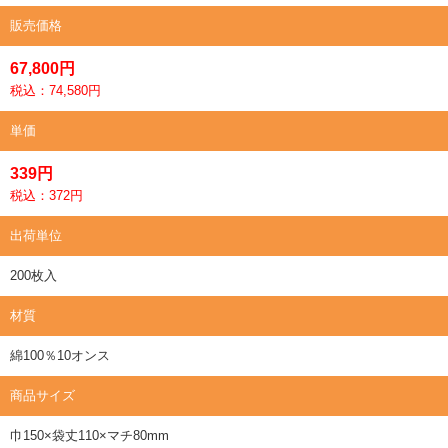
販売価格
67,800円
税込：74,580円
単価
339円
税込：372円
出荷単位
200枚入
材質
綿100％10オンス
商品サイズ
巾150×袋丈110×マチ80mm