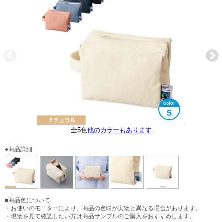
5
フェアトレード認証ラベル付き
全5色
他のカラーもあります
大きさイメージ
使用イメージ
●商品詳細
■商品色について
・お使いのモニターにより、商品の色味が実物と異なる場合があります。
・現物を見て確認したい方は商品サンプルのご購入をおすすめします。