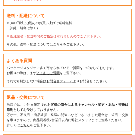
送料・配送について
10,000円以上(税抜)のお買い上げで送料無料
（沖縄・離島は除く）
配送業者・配送時間のご指定は承れませんのでご了承下さい。
その他、送料・配送については
こちら
をご覧下さい。
よくある質問
パッケージスタジオに多く寄せられているご質問をご紹介しております。
お困りの際は、まず
よくあるご質問
をご覧下さい。
それでも解決しない場合は
お問合せフォーム
よりお問合せください。
返品・交換について
当店では、ご注文確定後の
お客様の都合によるキャンセル・変更・返品・交換は
原則としてお受けしておりません。
万が一、不良品・商品破損・発送の間違いなどございました場合は、返品・交換
を承りますので、商品到着後7営業日以内に弊社スタッフまでご連絡ください。
詳しくは
こちら
をご覧下さい。