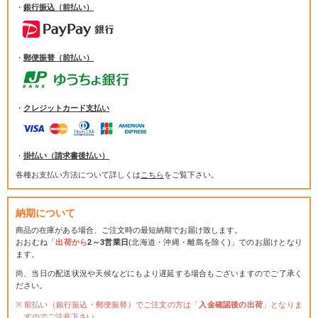
・
銀行振込（前払い）
・
郵便振替（前払い）
・
クレジットカード支払い
・
掛払い（請求書後払い）
各種お支払い方法について詳しくは
こちら
をご覧下さい。
納期について
商品の在庫がある場合、ご注文時の最短納期でお届け致します。
おおむね「
出荷から
2～3営業日
(北海道・沖縄・離島を除く)」でのお届けとなり
ます。
尚、当日の配送状況や天候などにもより遅延する場合もございますのでご了承く
ださい。
前払い（銀行振込・郵便振替）でご注文の方は「
入金確認後の出荷
」となりま
すのでご注意下さい。