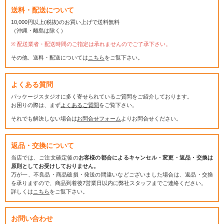
送料・配送について
10,000円以上(税抜)のお買い上げで送料無料
（沖縄・離島は除く）
配送業者・配送時間のご指定は承れませんのでご了承下さい。
その他、送料・配送については
こちら
をご覧下さい。
よくある質問
パッケージスタジオに多く寄せられているご質問をご紹介しております。
お困りの際は、まず
よくあるご質問
をご覧下さい。
それでも解決しない場合は
お問合せフォーム
よりお問合せください。
返品・交換について
当店では、ご注文確定後の
お客様の都合によるキャンセル・変更・返品・交換は
原則としてお受けしておりません。
万が一、不良品・商品破損・発送の間違いなどございました場合は、返品・交換
を承りますので、商品到着後7営業日以内に弊社スタッフまでご連絡ください。
詳しくは
こちら
をご覧下さい。
お問い合わせ