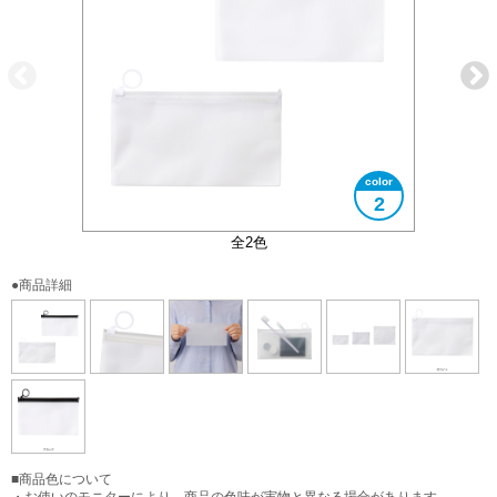
2
引き手のリングは陳列用としてお使いください
3サイズ展開の一番小さいサイズです
大きさイメージ
使用イメージ
全2色
●商品詳細
■商品色について
・お使いのモニターにより、商品の色味が実物と異なる場合があります。