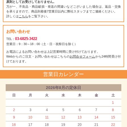
原則としてお受けしておりません。
万が一、不良品・商品破損・発送の間違いなどございました場合は、返品・交換
を承りますので、商品到着後7営業日以内に弊社スタッフまでご連絡ください。
詳しくは
こちら
をご覧下さい。
お問い合わせ
03-6825-3422
TEL：
営業日：9：30～18：00（土・日・祝祭日を除く）
お電話によるお問い合わせは上記営業時間に受け付けております。
Webからのご注文・お問い合わせはこちらの
お問合せフォーム
から24時間受け付
けております。
営業日カレンダー
2026年8月の定休日
日
月
火
水
木
金
土
1
2
3
4
5
6
7
8
9
10
11
12
13
14
15
16
17
18
19
20
21
22