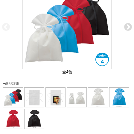
4
平紐（縫付）をリボンとして結べます
2サイズ展開の大きい方のサイズです
使用イメージ
全4色
●商品詳細