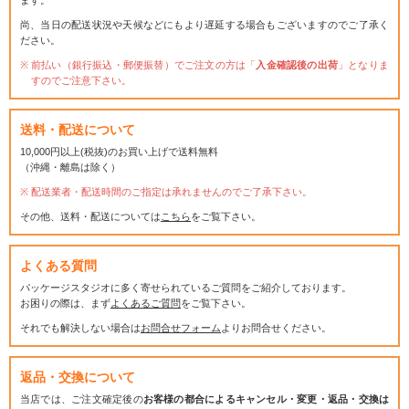
尚、当日の配送状況や天候などにもより遅延する場合もございますのでご了承く
ださい。
前払い（銀行振込・郵便振替）でご注文の方は「
入金確認後の出荷
」となりま
すのでご注意下さい。
送料・配送について
10,000円以上(税抜)のお買い上げで送料無料
（沖縄・離島は除く）
配送業者・配送時間のご指定は承れませんのでご了承下さい。
その他、送料・配送については
こちら
をご覧下さい。
よくある質問
パッケージスタジオに多く寄せられているご質問をご紹介しております。
お困りの際は、まず
よくあるご質問
をご覧下さい。
それでも解決しない場合は
お問合せフォーム
よりお問合せください。
返品・交換について
当店では、ご注文確定後の
お客様の都合によるキャンセル・変更・返品・交換は