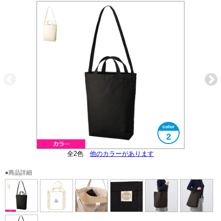
2
オーガニックコットンマーク付
全2色
大きさイメージ
大きさイメージ
他のカラーがあります
B4サイズ対応
内ポケット付
●商品詳細