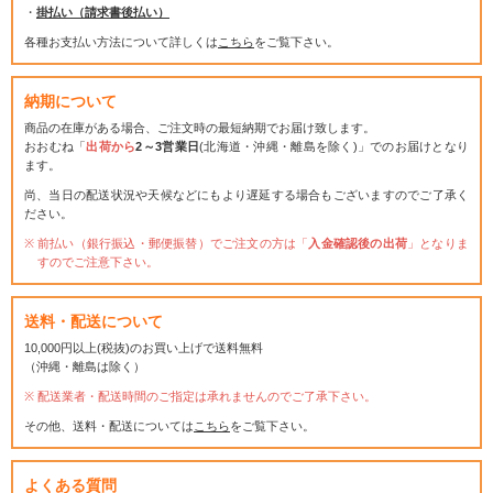
・
掛払い（請求書後払い）
各種お支払い方法について詳しくは
こちら
をご覧下さい。
納期について
商品の在庫がある場合、ご注文時の最短納期でお届け致します。
おおむね「
出荷から
2～3営業日
(北海道・沖縄・離島を除く)」でのお届けとなり
ます。
尚、当日の配送状況や天候などにもより遅延する場合もございますのでご了承く
ださい。
前払い（銀行振込・郵便振替）でご注文の方は「
入金確認後の出荷
」となりま
すのでご注意下さい。
送料・配送について
10,000円以上(税抜)のお買い上げで送料無料
（沖縄・離島は除く）
配送業者・配送時間のご指定は承れませんのでご了承下さい。
その他、送料・配送については
こちら
をご覧下さい。
よくある質問