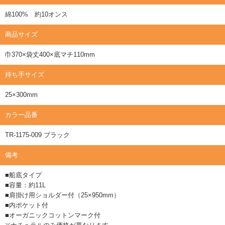
綿100% 約10オンス
商品サイズ
巾370×袋丈400×底マチ110mm
持ち手サイズ
25×300mm
カラー品番
TR-1175-009 ブラック
備考
■船底タイプ
■容量：約11L
■肩掛け用ショルダー付（25×950mm）
■内ポケット付
■オーガニックコットンマーク付