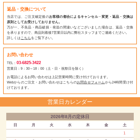
返品・交換について
当店では、ご注文確定後の
お客様の都合によるキャンセル・変更・返品・交換は
原則としてお受けしておりません。
万が一、不良品・商品破損・発送の間違いなどございました場合は、返品・交換
を承りますので、商品到着後7営業日以内に弊社スタッフまでご連絡ください。
詳しくは
こちら
をご覧下さい。
お問い合わせ
03-6825-3422
TEL：
営業日：9：30～18：00（土・日・祝祭日を除く）
お電話によるお問い合わせは上記営業時間に受け付けております。
Webからのご注文・お問い合わせはこちらの
お問合せフォーム
から24時間受け付
けております。
営業日カレンダー
2026年8月の定休日
日
月
火
水
木
金
土
1