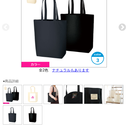
3
3サイズ展開の真ん中のサイズです
オーガニックコットンマーク付き
全2色
便利な内ポケット付き
大きさイメージ
ナチュラルもあります
A4サイズ対応
●商品詳細