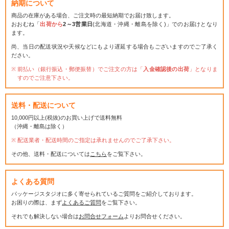
納期について
商品の在庫がある場合、ご注文時の最短納期でお届け致します。
おおむね「
出荷から
2～3営業日
(北海道・沖縄・離島を除く)」でのお届けとなり
ます。
尚、当日の配送状況や天候などにもより遅延する場合もございますのでご了承く
ださい。
前払い（銀行振込・郵便振替）でご注文の方は「
入金確認後の出荷
」となりま
すのでご注意下さい。
送料・配送について
10,000円以上(税抜)のお買い上げで送料無料
（沖縄・離島は除く）
配送業者・配送時間のご指定は承れませんのでご了承下さい。
その他、送料・配送については
こちら
をご覧下さい。
よくある質問
パッケージスタジオに多く寄せられているご質問をご紹介しております。
お困りの際は、まず
よくあるご質問
をご覧下さい。
それでも解決しない場合は
お問合せフォーム
よりお問合せください。