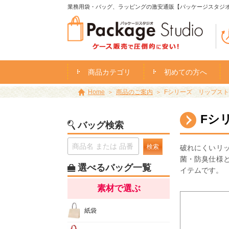
業務用袋・バッグ、ラッピングの激安通販【パッケージスタジ
商品カテゴリ
初めての方へ
Home
商品のご案内
Fシリーズ リップス
Fシ
バッグ検索
検索
破れにくいリ
菌・防臭仕様
選べるバッグ一覧
イテムです。
素材で選ぶ
紙袋