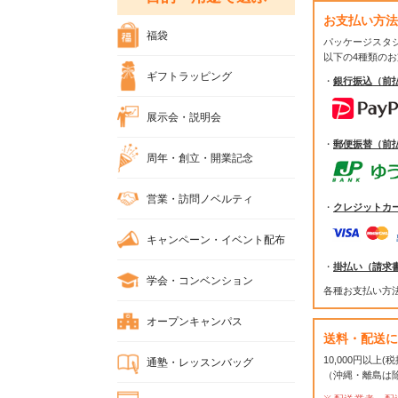
お支払い方法
福袋
パッケージスタ
以下の4種類の
ギフトラッピング
・
銀行振込（前
展示会・説明会
・
郵便振替（前
周年・創立・開業記念
営業・訪問ノベルティ
・
クレジットカ
キャンペーン・イベント配布
・
掛払い（請求
学会・コンベンション
各種お支払い方
オープンキャンパス
送料・配送に
10,000円以上
通塾・レッスンバッグ
（沖縄・離島は