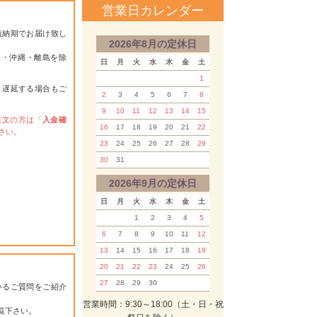
営業日カレンダー
短納期でお届け致し
2026年8月の定休日
道・沖縄・離島を除
日
月
火
水
木
金
土
1
り遅延する場合もご
2
3
4
5
6
7
8
9
10
11
12
13
14
15
注文の方は「
入金確
16
17
18
19
20
21
22
さい。
23
24
25
26
27
28
29
30
31
2026年9月の定休日
日
月
火
水
木
金
土
1
2
3
4
5
6
7
8
9
10
11
12
13
14
15
16
17
18
19
20
21
22
23
24
25
26
27
28
29
30
いるご質問をご紹介
営業時間：9:30～18:00（土・日・祝
覧下さい。