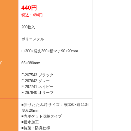
440円
税込：484円
200枚入
ポリエステル
巾300×袋丈360×横マチ90+90mm
ズ
65×380mm
F-267543 ブラック
F-267642 グレー
F-267741 ネイビー
F-267840 オリーブ
■折りたたみ時サイズ：横120×縦110×
厚み20mm
■内ポケット収納タイプ
■撥水加工
■抗菌・防臭仕様