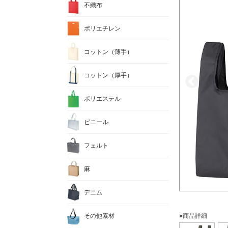
不織布
ポリエチレン
コットン（薄手）
コットン（厚手）
ポリエステル
ビニール
フェルト
麻
デニム
その他素材
●商品詳細