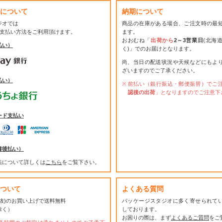
について
納期について
ジオでは
商品の在庫がある場合、ご注文時の最
お支払い方法をご利用頂けます。
ます。
おおむね「
出荷から
2～3営業日
(北海
払い）
く)」でのお届けとなります。
尚、当日の配送状況や天候などにもよ
ざいますのでご了承ください。
払い）
前払い（銀行振込・郵便振替）でご
認後の出荷
」となりますのでご注意下
ード支払い
書後払い）
法について詳しくは
こちら
をご覧下さい。
ついて
よくある質問
(税抜)のお買い上げで送料無料
パッケージスタジオに多く寄せられて
除く）
しております。
お困りの際は、まず
よくあるご質問
をご