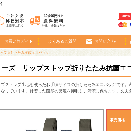
オ】
ご注文後
10,000円
以上
即日対応
送料無料
土日祝は除く
沖縄・離島は別途
お買い物ガイド
よくあるご質問
お問い合わせ
トップ折りたたみ抗菌エコバッグ
リーズ リップストップ折りたたみ抗菌エ
ップストップ生地を使ったお手頃サイズの折りたたみエコバッグです。
となっています。付着した菌類の繁殖を抑制し、清潔に保ちます。丈夫
販売価格