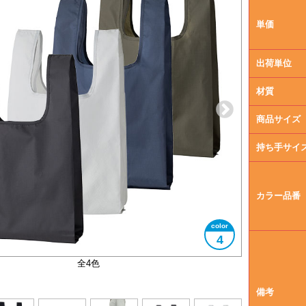
単価
出荷単位
材質
商品サイズ
持ち手サイ
カラー品番
4
コンパクトに折りたたむことができます
大きさイメージ
A4サイズ対応
全4色
備考