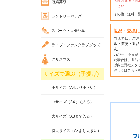
配送業者・配
冠婚葬祭
さい。
その他、送料・
ランドリーバッグ
スポーツ・大会記念
返品・交換に
当店では、ご注
ル・変更・返品
ライブ・ファンクラブグッズ
ん。
万が一、不良品
クリスマス
た場合は、返品
以内に弊社スタ
詳しくは
こちら
サイズで選ぶ（手提げ）
小サイズ（A4より小さい）
中サイズ（A4まで入る）
大サイズ（A3まで入る）
特大サイズ（A3より大きい）