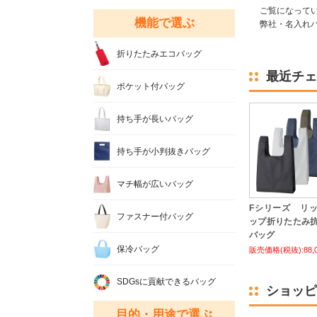
ご覧になって
機能で選ぶ
弊社・名入れバ
折りたたみエコバッグ
最近チェ
ポケット付バッグ
持ち手が長いバッグ
持ち手が小判抜きバッグ
マチ幅が広いバッグ
Fシリーズ リ
ファスナー付バッグ
ップ折りたたみ
バッグ
保冷バッグ
販売価格(税抜):88,
SDGsに貢献できるバッグ
ショッピ
目的・用途で選ぶ