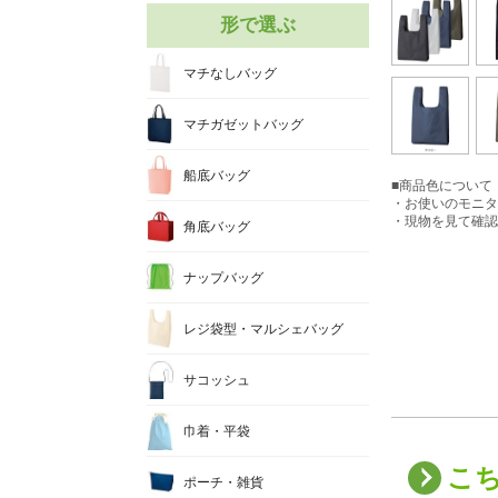
形で選ぶ
マチなしバッグ
マチガゼットバッグ
船底バッグ
■商品色について
・お使いのモニタ
・現物を見て確認
角底バッグ
ナップバッグ
レジ袋型・マルシェバッグ
サコッシュ
巾着・平袋
こ
ポーチ・雑貨